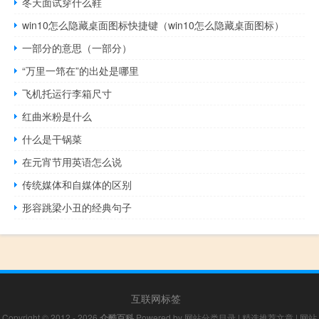
冬天面试穿什么鞋
win10怎么隐藏桌面图标快捷键（win10怎么隐藏桌面图标）
一部分的意思（一部分）
“万里一筇在”的出处是哪里
飞机托运行李箱尺寸
红曲米粉是什么
什么是干锅菜
在元宵节用英语怎么说
传统媒体和自媒体的区别
形容跳梁小丑的经典句子
互联网标签
Copyright © 2012 - 2026
众酷百科
Powered by
网站分类目录
|
精选推荐文章
|
网站