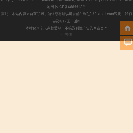
地图
陕ICP备6666642号
声明：本站内容来自互联网，如信息有错误可发邮件到f_fb#foxmail.com说明，我们
会及时纠正，谢谢
本站仅为个人兴趣爱好，不接盈利性广告及商业合作
小男孩