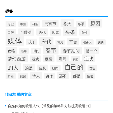
标签
原因
冬天
元宵节
专业
习俗
冬季
中国
头条
可能会
唐代
因素
口腔
女性
媒体
宋代
平台
孩子
很多人
您的
寓意
春节
春节期间
攻略
是一个
时间
新年
梦幻西游
症状
疼痛
疫情
游戏
疾病
自己的
的人
的是
皮肤
肌肉
英语
诗人
都是
还不
身体
视频
药物
领域
猜你想看的文章
自媒体如何吸引人气【常见的策略和方法提高吸引力】