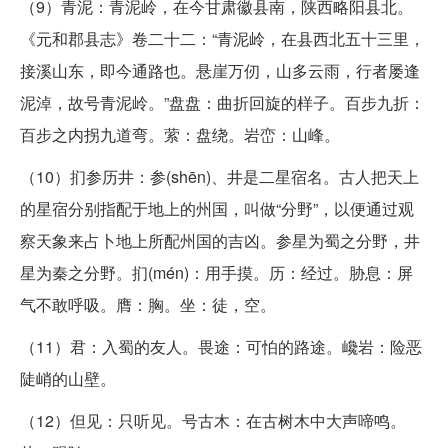
（9）青泥：青泥岭，在今甘肃徽县南，陕西略阳县北。
《元和郡县志》卷二十二：“青泥岭，在县西北五十三里，
接溪山东，即今通路也。悬崖万仞，山多云雨，行者屡逢
泥淖，故号青泥岭。”盘盘：曲折回旋的样子。百步九折：
百步之内拐九道弯。萦：盘绕。岩峦：山峰。
（10）扪参历井：参(shēn)、井是二星宿名。古人把天上
的星宿分别指配于地上的州国，叫做“分野”，以便通过观
察天象来占卜地上所配州国的吉凶。参星为蜀之分野，井
星为秦之分野。扪(mén)：用手摸。历：经过。胁息：屏
气不敢呼吸。膺：胸。坐：徒，空。
（11）君：入蜀的友人。畏途：可怕的路途。巉岩：险恶
陡峭的山壁。
（12）但见：只听见。号古木：在古树木中大声啼鸣。