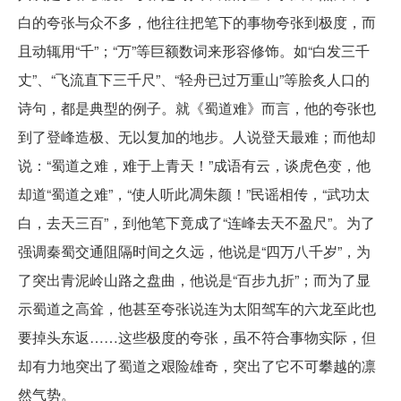
白的夸张与众不多，他往往把笔下的事物夸张到极度，而
且动辄用“千”；“万”等巨额数词来形容修饰。如“白发三千
丈”、“飞流直下三千尺”、“轻舟已过万重山”等脍炙人口的
诗句，都是典型的例子。就《蜀道难》而言，他的夸张也
到了登峰造极、无以复加的地步。人说登天最难；而他却
说：“蜀道之难，难于上青天！”成语有云，谈虎色变，他
却道“蜀道之难”，“使人听此凋朱颜！”民谣相传，“武功太
白，去天三百”，到他笔下竟成了“连峰去天不盈尺”。为了
强调秦蜀交通阻隔时间之久远，他说是“四万八千岁”，为
了突出青泥岭山路之盘曲，他说是“百步九折”；而为了显
示蜀道之高耸，他甚至夸张说连为太阳驾车的六龙至此也
要掉头东返……这些极度的夸张，虽不符合事物实际，但
却有力地突出了蜀道之艰险雄奇，突出了它不可攀越的凛
然气势。