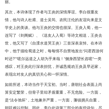
丽。
其次，本诗体现了作者与王炎的深情厚谊。李白很重友
情，他与诗人杜甫、道士吴筠、农民汪伦的友谊向来是文
学史上的美谈。他与王炎的交情也很深。王炎入蜀，他一
连写了《剑阁赋》、《送友人入蜀》等诗文相送，王炎去
世，他又写了《自溧水道哭王炎》三首深表哀悼。在本诗
中，他于描绘蜀道之时，每每情不自禁地发出“问君西游何
时还?”“嗟尔远道之人胡为乎来哉！”侧身西望长咨嗟”一类
感叹，对王炎此行深表担忧，并诚恳规劝王炎及早还家，
表现出对友人的真切关心和一怀深情。
如前所述，本诗当作于天宝初。当时，唐朝社会表面上尚
算安定繁荣，但骨子里却矛盾重重，不无危险。一方面，
是“法令弛坏”，土地兼并严重，一方面，藩镇拥兵自重，
朝廷难以控制。因此，李白此诗第三部分的有些诗句，尽