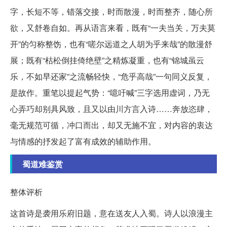
字，长短不等，错落交接，时而散漫，时而整齐，随心所
欲，又舒卷自如。再从语言来看，既有“一夫当关，万夫莫
开”的匀称整饬，也有“嗟尔远道之人胡为乎来哉”的散漫舒
展；既有“枯松倒挂倚绝壁”之精炼凝重，也有“锦城虽云
乐，不如早还家”之流畅轻快，“危乎高哉”一句同义反复，
是故作。重笔以提起气势：“噫吁喊”三字选用虚词，乃无
心弄巧却别具风致，且又以由川方言入诗……奔放恣肆，
毫无规范可循，冲口而出，却又无施不宜，对内容的衷达
与情感的抒发起了富有成效的辅助作用。
蜀道难鉴赏
整体评析
这首诗是袭用乐府旧题，意在送友人入蜀。诗人以浪漫主