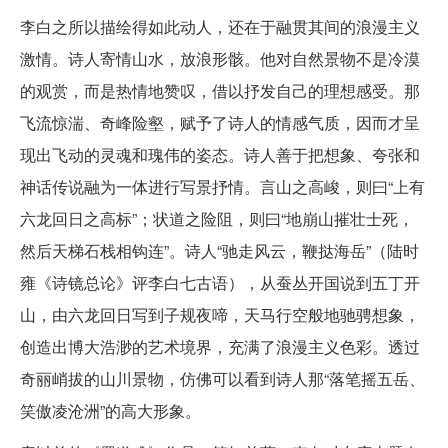
李白之所以描绘得如此动人，还在于融贯其间的浪漫主义
激情。诗人寄情山水，放浪形骸。他对自然景物不是冷漠
的观赏，而是热情地赞叹，借以抒发自己的理想感受。那
飞流惊湍、奇峰险壑，赋予了诗人的情感气质，因而才呈
现出飞动的灵魂和瑰伟的姿态。诗人善于把想象、夸张和
神话传说融为一体进行写景抒情。言山之高峻，则曰“上有
六龙回日之高标”；状道之险阻，则曰“地崩山摧壮士死，
然后天梯石栈相钩连”。诗人“驰走风云，鞭挞海岳”（陆时
雍《诗镜总论》评李白七古语），从蚕丛开国说到五丁开
山，由六龙回日写到子规夜啼，天马行空般地驰骋想象，
创造出博大浩渺的艺术境界，充满了浪漫主义色彩。透过
奇丽峭拔的山川景物，仿佛可以看到诗人那“落笔摇五岳、
笑傲凌沧洲”的高大形象。