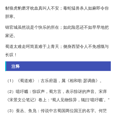
豺狼虎豹磨牙吮血真叫人不安；毒蛇猛兽杀人如麻即令你
胆寒。
锦官城虽然说是个快乐的所在；如此险恶还不如早早地把
家还。
蜀道太难走呵简直难于上青天；侧身西望令人不免感慨与
长叹！
注释
（1）《蜀道难》：古乐府题，属《相和歌·瑟调曲》。
（2）噫吁嚱：惊叹声，蜀方言，表示惊讶的声音。宋庠
《宋景文公笔记》卷上：“蜀人见物惊异，辄曰‘噫吁嚱’。”
（3）蚕丛、鱼凫：传说中古蜀国两位国王的名字。何茫