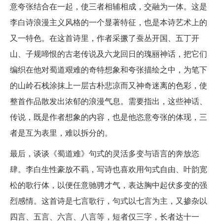
意夸张结合在一起，使三者相辅相成，交融为一体。这是
李白诗浪漫主义风格的一个显著特征，也是本诗艺术上的
又一特色。在这首诗里，作者采撅了蚕丛开国、五丁开
山、子规啼恨的古老传说及六龙回日的瑰丽神话，把它们
编织在他对蜀道艰难的奇特想象和夸张描绘之中，为笔下
的山岭石栈涂抹上一层古朴悲凉而又神奇迷离的色彩，使
整首作品散发出浓郁的浪漫气息。需要指出，这些神话、
传说，既是作者想象的内容，也是他恣意夸张的体现，三
者是互为表里，难以拆分的。
最后，谈谈《蜀道难》句式的灵活多变与语言的奔放恣
肆。李白生性豪放不羁，写诗也喜欢用句式自由、叶韵宽
松的歌行体，以便任意驰骋才气，表达胸中起伏多变的强
烈感情。这首诗是七言歌行，句式以七言为主，又掺杂以
四言、五言、六言、八言等，短者仅三字，长者达十一