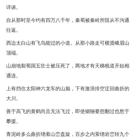
详谈。
自从那时至今约有四万八千年，秦蜀被秦岭所阻从不沟通
往返。
西边太白山有飞鸟能过的小道。从那小路走可横渡峨眉山
顶端。
山崩地裂蜀国五壮士被压死了，两地才有天梯栈道开始相
通连。
上有挡住太阳神六龙车的山巅，下有激浪排空迂回曲折的
大川。
善于高飞的黄鹤尚且无法飞过，即使猢狲要想翻过也愁于
攀援。
青泥岭多么曲折绕着山峦盘旋，百步之内萦绕岩峦转九个