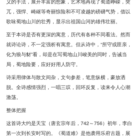
义的手法，展开丰富的想象，艺术地再现了蜀道峥嵘，突
兀，强悍、崎岖等奇丽惊险和不可凌越的磅礴气势，借以
歌咏蜀地山川的壮秀，显示出祖国山河的雄伟壮丽。
至于本诗是否有更深的寓意，历代有各种不同看法。然而
就诗论诗，不一定强析有寓意。但从诗中，“所守或匪亲，
化为狼与豺”看，却是在写蜀地山川峻美的同时，告诫当
局，蜀地险要，应好好用人防守。
诗采用律体与散文间杂，文句参差，笔意纵横，豪放洒
脱。全诗感情强烈，一唱三叹，回环反复，读来令人心潮
激荡。
整体把握
这首诗大约是天宝（唐玄宗年后，742～756）初年，李白
第一次到长安时写的。《蜀道难》是他袭用乐府古题，展