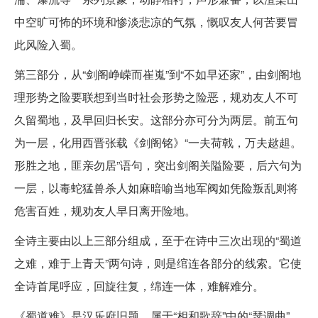
中空旷可怖的环境和惨淡悲凉的气氛，慨叹友人何苦要冒
此风险入蜀。
第三部分，从“剑阁峥嵘而崔嵬”到“不如早还家”，由剑阁地
理形势之险要联想到当时社会形势之险恶，规劝友人不可
久留蜀地，及早回归长安。这部分亦可分为两层。前五句
为一层，化用西晋张载《剑阁铭》“一夫荷戟，万夫趑趄。
形胜之地，匪亲勿居”语句，突出剑阁关隘险要，后六句为
一层，以毒蛇猛兽杀人如麻暗喻当地军阀如凭险叛乱则将
危害百姓，规劝友人早日离开险地。
全诗主要由以上三部分组成，至于在诗中三次出现的“蜀道
之难，难于上青天”两句诗，则是绾连各部分的线索。它使
全诗首尾呼应，回旋往复，绵连一体，难解难分。
《蜀道难》是汉乐府旧题，属于“相和歌辞”中的“瑟调曲”。