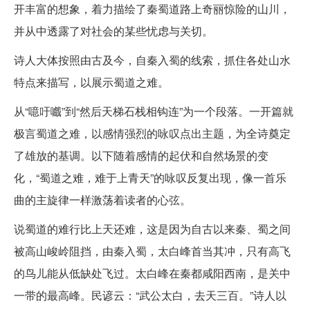
开丰富的想象，着力描绘了秦蜀道路上奇丽惊险的山川，
并从中透露了对社会的某些忧虑与关切。
诗人大体按照由古及今，自秦入蜀的线索，抓住各处山水
特点来描写，以展示蜀道之难。
从“噫吁嚱”到“然后天梯石栈相钩连”为一个段落。一开篇就
极言蜀道之难，以感情强烈的咏叹点出主题，为全诗奠定
了雄放的基调。以下随着感情的起伏和自然场景的变
化，“蜀道之难，难于上青天”的咏叹反复出现，像一首乐
曲的主旋律一样激荡着读者的心弦。
说蜀道的难行比上天还难，这是因为自古以来秦、蜀之间
被高山峻岭阻挡，由秦入蜀，太白峰首当其冲，只有高飞
的鸟儿能从低缺处飞过。太白峰在秦都咸阳西南，是关中
一带的最高峰。民谚云：“武公太白，去天三百。”诗人以