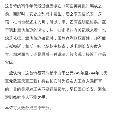
这首诗的写作年代最迟也应该在《河岳英灵集》编成之
前。而那时，安史之乱尚未发生，唐玄宗安居长安，房
琯、杜甫也都还未入川，所以，甲、乙两说明显错误。至
于讽刺章仇兼琼的说法，从一些史书的有关记载来看，也
缺乏依据。章仇兼琼镇蜀时，虽然盘剥欺压百姓，却不敢
反叛朝廷，相反一味巴结朝中权贵，以求到长安去做京
官。相对而言，还是最后一种说法比较客观，接近于作品
实际。
一般认为，这首诗很可能是李白于公元742年至744年（天
宝元载至天宝三载）身在长安时为送友人王炎入蜀而写
的，目的是规劝王炎不要羁留蜀地，早日回归长安。避免
遭到嫉妒小人不测之手。
本诗可大致分成三个部分。