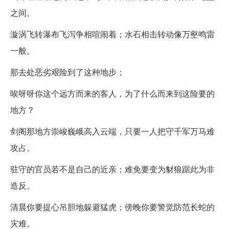
之间。
漩涡飞转瀑布飞泻争相喧闹着；水石相击转动像万壑鸣雷
一般。
那去处恶劣艰险到了这种地步；
唉呀呀你这个远方而来的客人，为了什么而来到这险要的
地方？
剑阁那地方崇峻巍峨高入云端，只要一人把守千军万马难
攻占。
驻守的官员若不是自己的近亲；难免要变为豺狼踞此为非
造反。
清晨你要提心吊胆地躲避猛虎；傍晚你要警觉防范长蛇的
灾难。