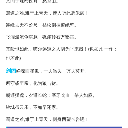
又闻子规啼夜月，愁空山。
蜀道之难,难于上青天，使人听此凋朱颜！
连峰去天不盈尺，枯松倒挂倚绝壁。
飞湍瀑流争喧豗，砯崖转石万壑雷。
其险也如此，嗟尔远道之人胡为乎来哉！(也如此 一作：
也若此)
剑阁
峥嵘而崔嵬，一夫当关，万夫莫开。
所守或匪亲，化为狼与豺。
朝避猛虎，夕避长蛇；磨牙吮血，杀人如麻。
锦城虽云乐，不如早还家。
蜀道之难,难于上青天，侧身西望长咨嗟！