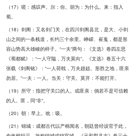
（17）嗟：感叹声。尔：你。胡为：为什么。来：指入
蜀。
（18）剑阁：又名剑门关，在四川剑阁县北，是大、小剑
山之间的一条栈道，长约三十余里。峥嵘、崔嵬，都是形
容山势高大雄峻的样子。“一夫”两句：《文选》卷四左思
《蜀都赋》：“一人守隘，万夫莫向”。《文选》卷五十六
张载《剑阁铭》：“一人荷戟，万夫趦趄。形胜之地，匪亲
勿居。”一夫：一人。当关：守关。莫开：不能打开。
（19）所守：指把守关口的人。或匪亲：倘若不是可信赖
的人。匪，同“非”。
（20）朝：早上。吮：吸。
（21）锦城：成都古代以产棉闻名，朝廷曾经设官于此，
专收棉织品，故称锦城或锦官城。《元和郡县志》卷三十