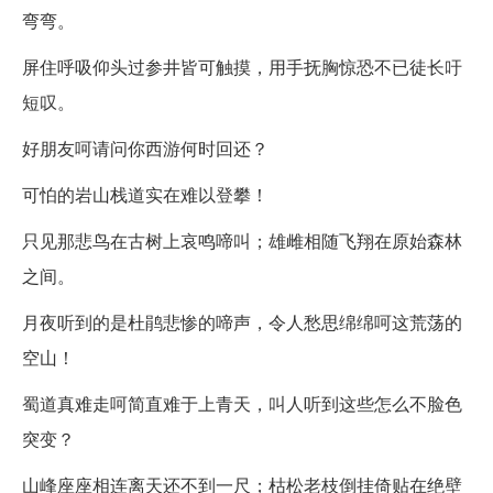
弯弯。
屏住呼吸仰头过参井皆可触摸，用手抚胸惊恐不已徒长吁
短叹。
好朋友呵请问你西游何时回还？
可怕的岩山栈道实在难以登攀！
只见那悲鸟在古树上哀鸣啼叫；雄雌相随飞翔在原始森林
之间。
月夜听到的是杜鹃悲惨的啼声，令人愁思绵绵呵这荒荡的
空山！
蜀道真难走呵简直难于上青天，叫人听到这些怎么不脸色
突变？
山峰座座相连离天还不到一尺；枯松老枝倒挂倚贴在绝壁