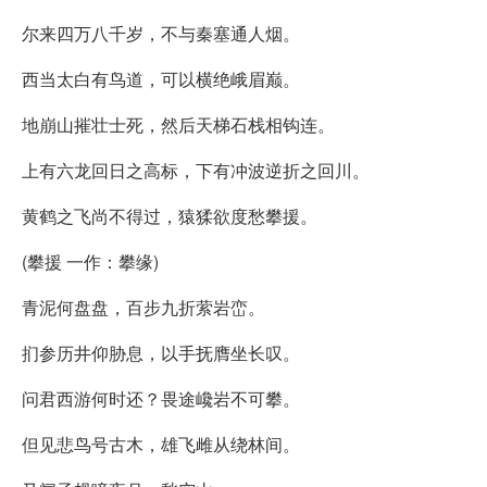
尔来四万八千岁，不与秦塞通人烟。
西当太白有鸟道，可以横绝峨眉巅。
地崩山摧壮士死，然后天梯石栈相钩连。
上有六龙回日之高标，下有冲波逆折之回川。
黄鹤之飞尚不得过，猿猱欲度愁攀援。
(攀援 一作：攀缘)
青泥何盘盘，百步九折萦岩峦。
扪参历井仰胁息，以手抚膺坐长叹。
问君西游何时还？畏途巉岩不可攀。
但见悲鸟号古木，雄飞雌从绕林间。