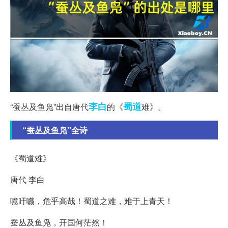
李白
蜀道
“蚕丛及鱼凫”出自唐代
的《
难》。
“蚕丛及鱼凫”全诗
《蜀道难》
唐代 李白
噫吁嚱，危乎高哉！蜀道之难，难于上青天！
蚕丛及鱼凫，开国何茫然！