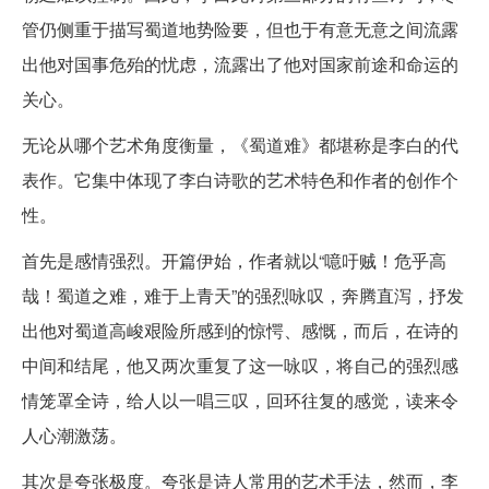
管仍侧重于描写蜀道地势险要，但也于有意无意之间流露
出他对国事危殆的忧虑，流露出了他对国家前途和命运的
关心。
无论从哪个艺术角度衡量，《蜀道难》都堪称是李白的代
表作。它集中体现了李白诗歌的艺术特色和作者的创作个
性。
首先是感情强烈。开篇伊始，作者就以“噫吁贼！危乎高
哉！蜀道之难，难于上青天”的强烈咏叹，奔腾直泻，抒发
出他对蜀道高峻艰险所感到的惊愕、感慨，而后，在诗的
中间和结尾，他又两次重复了这一咏叹，将自己的强烈感
情笼罩全诗，给人以一唱三叹，回环往复的感觉，读来令
人心潮激荡。
其次是夸张极度。夸张是诗人常用的艺术手法，然而，李