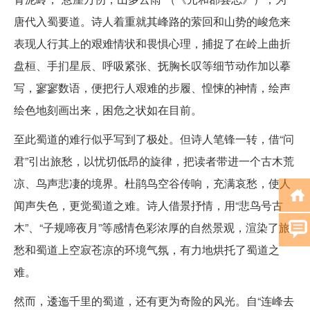
唐代入蜀要道。诗人着重就其峰路的萦回和山势的峻危来
表现人行其上的艰难情状和畏惧心理，捕捉了在岭上曲折
盘桓、手扪星辰、呼吸紧张、抚胸长叹等细节动作加以摹
写，寥寥数语，便把行人艰难的步履、惶悚的神情，绘声
绘色地刻画出来，困危之状如在目前。
至此蜀道的难行似乎写到了极处。但诗人笔锋一转，借“问
君”引出旅愁，以忧切低昂的旋律，把读者带进一个古木荒
凉、鸟声悲凄的境界。杜鹃鸟空谷传响，充满哀愁，使人
闻声失色，更觉蜀道之难。诗人借景抒情，用“悲鸟号古
木”、“子规啼夜月”等感情色彩浓厚的自然景观，渲染了旅
愁和蜀道上空寂苍凉的环境气氛，有力地烘托了蜀道之
难。
然而，逶迤千里的蜀道，还有更为奇险的风光。自“连峰去