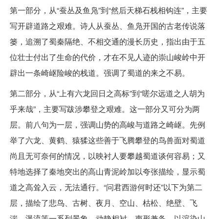
第一部分，从“蚕丛及鱼凫”到“然后天梯石栈相钩连”，主要
写开辟道路之艰难。诗人从蚕丛、鱼凫开国的古老传说落
篓，追溯了蜀秦隔绝、不相交通的漫长历史，指出由于五
位壮士付出了生命的代价，才在不见人迹的崇山峻岭中开
辟出一条崎岖险峻的栈道。强调了蜀道的来之不易。
第二部分，从“上有六龙回日之高标”到“嗟尔远道之人胡为
乎来哉”，主要写跋涉攀登之艰难。这一部分又可分为两
层。前八句为一层，强调山势的高峻与道路之崎岖。先例
举了六龙、黄鹤、猿猱这些善于飞腾攀登的鸟兽面对蜀道
尚且无可奈何的情况，以映衬人要攀越蜀道谈何容易；又
特地选择了秦地突出的高山青泥岭加以夸张描绘，显示蜀
道之高耸入云，无法通行。“问君西游何时还”以下为第二
层，描绘了悲鸟、古树、夜月、空山、枯松、绝壁、飞
湍、瀑流等一系列景象，动静相衬，声形兼备，以渲染山