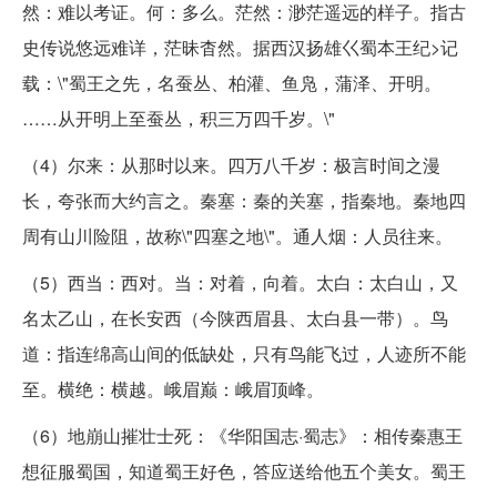
然：难以考证。何：多么。茫然：渺茫遥远的样子。指古
史传说悠远难详，茫昧杳然。据西汉扬雄巜蜀本王纪>记
载：\"蜀王之先，名蚕丛、柏灌、鱼凫，蒲泽、开明。
……从开明上至蚕丛，积三万四千岁。\"
（4）尔来：从那时以来。四万八千岁：极言时间之漫
长，夸张而大约言之。秦塞：秦的关塞，指秦地。秦地四
周有山川险阻，故称\"四塞之地\"。通人烟：人员往来。
（5）西当：西对。当：对着，向着。太白：太白山，又
名太乙山，在长安西（今陕西眉县、太白县一带）。鸟
道：指连绵高山间的低缺处，只有鸟能飞过，人迹所不能
至。横绝：横越。峨眉巅：峨眉顶峰。
（6）地崩山摧壮士死：《华阳国志·蜀志》：相传秦惠王
想征服蜀国，知道蜀王好色，答应送给他五个美女。蜀王