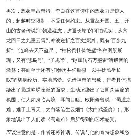
再次，想象丰富奇特。李白在这首诗中的想象力是惊人
的，超越时空限制，不受任何约束。从蚕丛开国、五丁开
山的古老传说到“朝避猛虎，夕避长蛇”的可怕现实，从六
龙回日之九重云霄到冲波逆折之百丈深渊；既有“百步九
折”、“连峰去天不盈尺”、“枯松倒挂倚绝壁”各种图景展
现，又有“悲鸟号’、“子规啼”、“砯崖转石万壑雷”诸般音响
激荡；甚而至于还有“扪参历井仰胁息，以手抚膺坐长
叹”的切身经历、实地感受。凭借神奇的想象，作者具体描
绘出了蜀道峥嵘崔嵬的面貌，生动渲染出了它阴森幽邃的
氛围，使人如身临其境，耳闻目睹。欧阳修曾说：“蜀道之
难，难于上青天，太白落笔生云烟”(《太白戏圣俞》)，形
象地说出了人们读《蜀道难》后所得到的艺术感受。
应该注意的是，作者还将神话、传说与他的奇特想象和恣