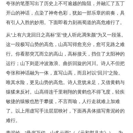
夸张的笔墨写出了历史上不可逾越的险阻，并融汇了五丁
开山的神话，点染了神奇色彩，犹如一部乐章的前奏，具
有引人入胜的妙用。下面即着力刻画蜀道的高危难行了。
从“上有六龙回日之高标”至“使人听此凋朱颜”为又一段落。
这一段极写山势的高危，山高写得愈充分，愈可见路之难
行。你看那突兀而立的高山，高标接天，挡住了太阳神的
运行；山下则是冲波激浪、曲折回旋的河川。诗人不但把
夸张和神话融为一体，直写山高，而且衬以“回川”之险。
唯其水险，更见山势的高危。诗人意犹未足，又借黄鹤与
猿猱来反衬。山高得连千里翱翔的黄鹤也不得飞度，轻疾
敏捷的猿猴也愁于攀援，不言而喻，人行走就难上加难
了。以上用虚写手法层层映衬，下面再具体描写青泥岭的
难行。
青泥岭，“悬崖万仞，山多云雨”（《元和郡县志》），为