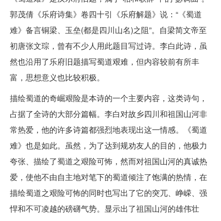
郭茂倩《乐府诗集》卷四十引《乐府解题》说：“《蜀道
难》备言铜梁、玉垒(都是四川山名)之阻”。自梁简文帝至
初唐张文琮，曾有不少人用此题目写过诗。李白此诗，虽
然也沿用了乐府旧题描写蜀道艰难，但内容较前有所丰
富，思想意义也比较积极。
描绘蜀道的奇崛艰险是本诗的一个主要内容，这类诗句，
占据了全诗的大部分篇幅。李白对故乡四川和祖国山河非
常热爱，他的许多诗篇都强烈地表现出这一情感。《蜀道
难》也是如此。虽然，为了达到规劝友人的目的，他极力
夸张、描绘了蜀道之艰险可怖，然而对祖国山河的真诚热
爱，使他不由自主地对笔下的蜀道倾注了饱满的热情，在
描绘蜀道之艰险可怖的同时也写出了它的突兀、峥嵘、强
悍和不可凌越的磅礴气势。显示出了祖国山河的雄伟壮