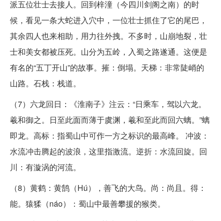
派五位壮士去接人。回到梓潼（今四川剑阁之南）的时
候，看见一条大蛇进入穴中，一位壮士抓住了它的尾巴，
其余四人也来相助，用力往外拽。不多时，山崩地裂，壮
士和美女都被压死。山分为五岭，入蜀之路遂通。这便是
有名的“五丁开山”的故事。摧：倒塌。天梯：非常陡峭的
山路。石栈：栈道。
（7）六龙回日：《淮南子》注云：“日乘车，驾以六龙。
羲和御之。日至此面而薄于虞渊，羲和至此而回六螭。”螭
即龙。高标：指蜀山中可作一方之标识的最高峰。 冲波：
水流冲击腾起的波浪，这里指激流。逆折：水流回旋。回
川：有漩涡的河流。
（8）黄鹤：黄鹄（Hú），善飞的大鸟。尚：尚且。得：
能。猿猱（náo）：蜀山中最善攀援的猴类。