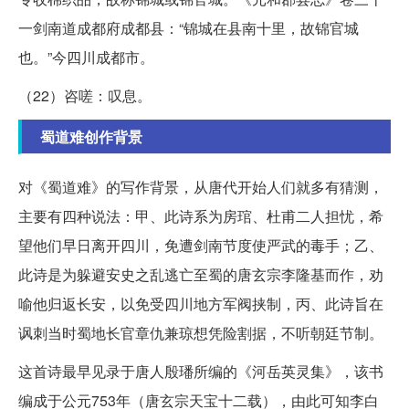
一剑南道成都府成都县：“锦城在县南十里，故锦官城
也。”今四川成都市。
（22）咨嗟：叹息。
蜀道难创作背景
对《蜀道难》的写作背景，从唐代开始人们就多有猜测，
主要有四种说法：甲、此诗系为房琯、杜甫二人担忧，希
望他们早日离开四川，免遭剑南节度使严武的毒手；乙、
此诗是为躲避安史之乱逃亡至蜀的唐玄宗李隆基而作，劝
喻他归返长安，以免受四川地方军阀挟制，丙、此诗旨在
讽刺当时蜀地长官章仇兼琼想凭险割据，不听朝廷节制。
这首诗最早见录于唐人殷璠所编的《河岳英灵集》，该书
编成于公元753年（唐玄宗天宝十二载），由此可知李白