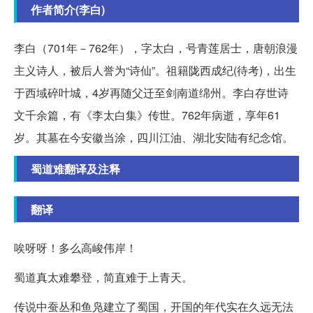
作者简介(李白)
李白（701年－762年），字太白，号青莲居士，唐朝浪漫
主义诗人，被后人誉为“诗仙”。祖籍陇西成纪(待考)，出生
于西域碎叶城，4岁再随父迁至剑南道绵州。李白存世诗
文千余篇，有《李太白集》传世。762年病逝，享年61
岁。其墓在今安徽当涂，四川江油、湖北安陆有纪念馆。
蜀道难翻译及注释
翻译
唉呀呀！多么高峻伟岸！
蜀道真太难攀登，简直难于上青天。
传说中蚕丛和鱼凫建立了蜀国，开国的年代实在久远无法