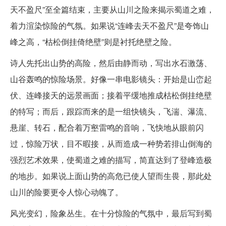
天不盈尺”至全篇结束，主要从山川之险来揭示蜀道之难，
着力渲染惊险的气氛。如果说“连峰去天不盈尺”是夸饰山
峰之高，“枯松倒挂倚绝壁”则是衬托绝壁之险。
诗人先托出山势的高险，然后由静而动，写出水石激荡、
山谷轰鸣的惊险场景。好像一串电影镜头：开始是山峦起
伏、连峰接天的远景画面；接着平缓地推成枯松倒挂绝壁
的特写；而后，跟踪而来的是一组快镜头，飞湍、瀑流、
悬崖、转石，配合着万壑雷鸣的音响，飞快地从眼前闪
过，惊险万状，目不暇接，从而造成一种势若排山倒海的
强烈艺术效果，使蜀道之难的描写，简直达到了登峰造极
的地步。如果说上面山势的高危已使人望而生畏，那此处
山川的险要更令人惊心动魄了。
风光变幻，险象丛生。在十分惊险的气氛中，最后写到蜀