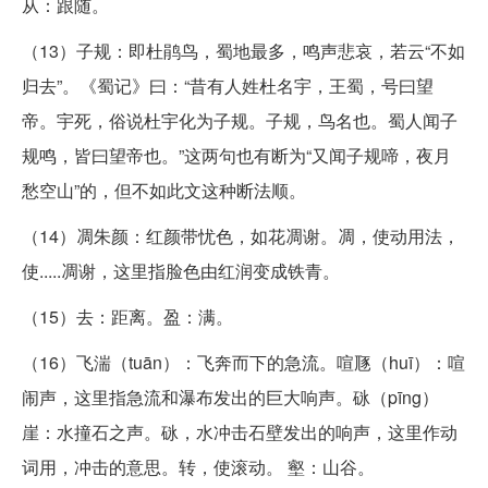
从：跟随。
（13）子规：即杜鹃鸟，蜀地最多，鸣声悲哀，若云“不如
归去”。《蜀记》曰：“昔有人姓杜名宇，王蜀，号曰望
帝。宇死，俗说杜宇化为子规。子规，鸟名也。蜀人闻子
规鸣，皆曰望帝也。”这两句也有断为“又闻子规啼，夜月
愁空山”的，但不如此文这种断法顺。
（14）凋朱颜：红颜带忧色，如花凋谢。凋，使动用法，
使.....凋谢，这里指脸色由红润变成铁青。
（15）去：距离。盈：满。
（16）飞湍（tuān）：飞奔而下的急流。喧豗（huī）：喧
闹声，这里指急流和瀑布发出的巨大响声。砯（pīng）
崖：水撞石之声。砯，水冲击石壁发出的响声，这里作动
词用，冲击的意思。转，使滚动。 壑：山谷。