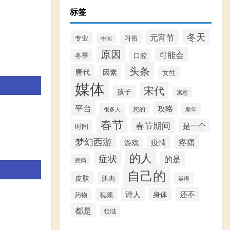
标签
冬天
元宵节
专业
习俗
中国
原因
可能会
冬季
口腔
头条
唐代
因素
女性
媒体
宋代
孩子
寓意
平台
攻略
很多人
您的
新年
春节
春节期间
是一个
时间
梦幻西游
疼痛
疫情
游戏
的人
症状
的是
疾病
自己的
皮肤
肌肉
英语
诗人
还不
身体
视频
药物
都是
领域