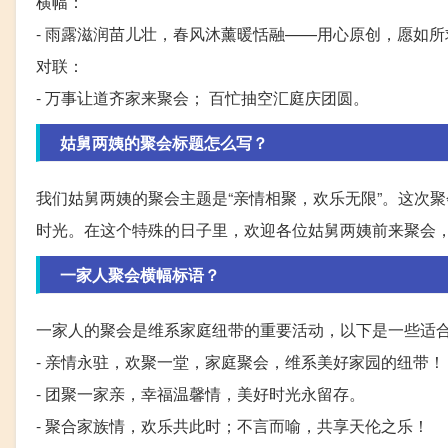
横幅：
- 雨露滋润苗儿壮，春风沐薰暖恬融——用心原创，愿如所
对联：
- 万事让道齐家来聚会； 百忙抽空汇庭庆团圆。
姑舅两姨的聚会标题怎么写？
我们姑舅两姨的聚会主题是“亲情相聚，欢乐无限”。这次
时光。在这个特殊的日子里，欢迎各位姑舅两姨前来聚会
一家人聚会横幅标语？
一家人的聚会是维系家庭纽带的重要活动，以下是一些适
- 亲情永驻，欢聚一堂，家庭聚会，维系美好家园的纽带！
- 团聚一家亲，幸福温馨情，美好时光永留存。
- 聚合家族情，欢乐共此时；不言而喻，共享天伦之乐！