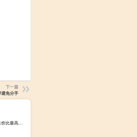
下一篇
样避免分手
目前性价比最高的手机是（性价比最好的手机前十位,目前性价比最高的10款手机）