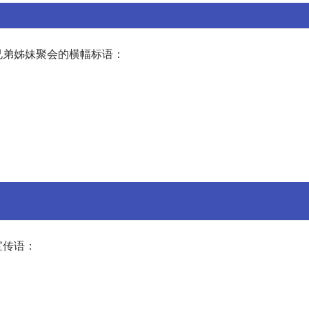
兄弟姊妹聚会的横幅标语：
宣传语：