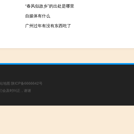
“春风似故乡”的出处是哪里
自媒体有什么
广州过年有没有东西吃了
站地图
陕ICP备6666642号
，我们会及时纠正，谢谢