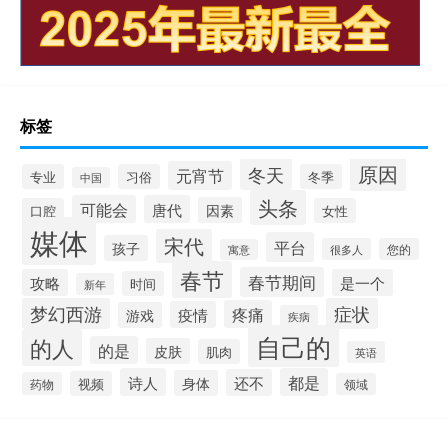
标签
原因
冬天
元宵节
专业
习俗
冬季
中国
头条
可能会
唐代
因素
口腔
女性
媒体
宋代
平台
孩子
很多人
您的
寓意
春节
春节期间
攻略
是一个
时间
新年
梦幻西游
症状
疼痛
疫情
游戏
疾病
自己的
的人
的是
皮肤
肌肉
英语
诗人
都是
还不
身体
视频
药物
领域