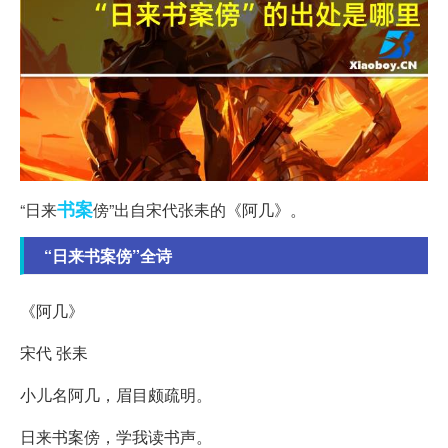
书案
“日来
傍”出自宋代张耒的《阿几》。
“日来书案傍”全诗
《阿几》
宋代 张耒
小儿名阿几，眉目颇疏明。
日来书案傍，学我读书声。