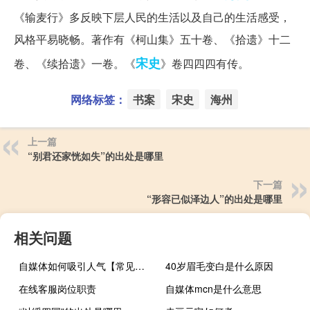
《输麦行》多反映下层人民的生活以及自己的生活感受，
风格平易晓畅。著作有《柯山集》五十卷、《拾遗》十二
宋史
卷、《续拾遗》一卷。《
》卷四四四有传。
网络标签：
书案
宋史
海州
上一篇
“别君还家恍如失”的出处是哪里
下一篇
“形容已似泽边人”的出处是哪里
相关问题
自媒体如何吸引人气【常见的策略和方法提高吸引力】
40岁眉毛变白是什么原因
在线客服岗位职责
自媒体mcn是什么意思