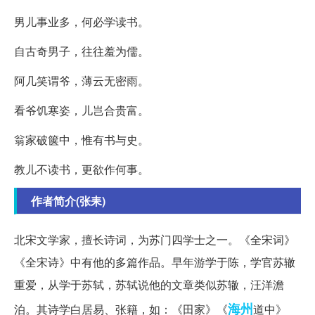
男儿事业多，何必学读书。
自古奇男子，往往羞为儒。
阿几笑谓爷，薄云无密雨。
看爷饥寒姿，儿岂合贵富。
翁家破箧中，惟有书与史。
教儿不读书，更欲作何事。
作者简介(张耒)
北宋文学家，擅长诗词，为苏门四学士之一。《全宋词》
《全宋诗》中有他的多篇作品。早年游学于陈，学官苏辙
重爱，从学于苏轼，苏轼说他的文章类似苏辙，汪洋澹
海州
泊。其诗学白居易、张籍，如：《田家》《
道中》