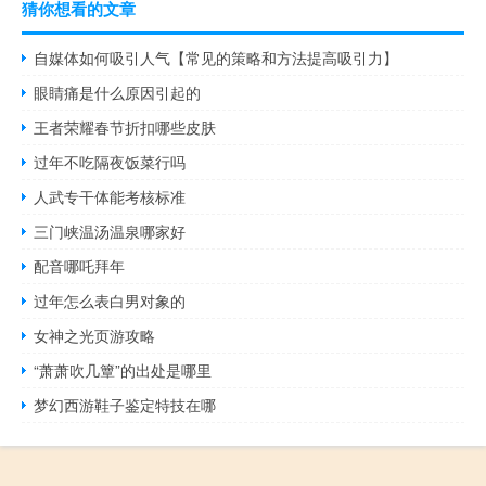
猜你想看的文章
自媒体如何吸引人气【常见的策略和方法提高吸引力】
眼睛痛是什么原因引起的
王者荣耀春节折扣哪些皮肤
过年不吃隔夜饭菜行吗
人武专干体能考核标准
三门峡温汤温泉哪家好
配音哪吒拜年
过年怎么表白男对象的
女神之光页游攻略
“萧萧吹几簟”的出处是哪里
梦幻西游鞋子鉴定特技在哪