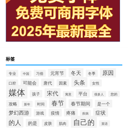
标签
原因
冬天
元宵节
专业
习俗
冬季
中国
头条
可能会
唐代
因素
口腔
女性
媒体
宋代
平台
孩子
很多人
您的
寓意
春节
春节期间
攻略
是一个
时间
新年
梦幻西游
症状
疼痛
疫情
游戏
疾病
自己的
的人
的是
皮肤
肌肉
英语