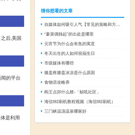
猜你想看的文章
自媒体如何吸引人气【常见的策略和方法提高吸引力】
“褰裳偶独起”的出处是哪里
。之后,美国
元宵节为什么会有鱼的寓意
冬天出生的人如何祝福生日
市级媒体有哪些
膝盖疼膝盖冰凉是什么原因
新闻的平台
食物语攻略养
阎王点卯什么梗-「鲸吼社区」
海信t92刷机教程视频（海信t92刷机）
三门峡温汤温泉哪家好
媒体是利用