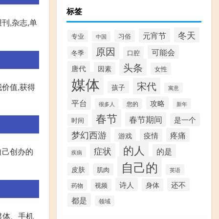
标签
刊,杂志,单
冬天
元宵节
专业
习俗
中国
原因
可能会
冬季
口腔
头条
唐代
因素
女性
媒体
宋代
价值,获得
孩子
寓意
平台
攻略
很多人
您的
新年
春节
春节期间
是一个
时间
梦幻西游
疼痛
疫情
游戏
的人
症状
的是
自己创办的
疾病
自己的
皮肤
肌肉
英语
诗人
还不
身体
视频
药物
都是
领域
媒体、手机