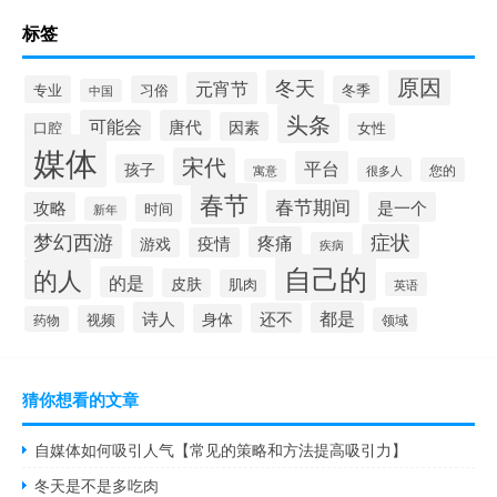
标签
原因
冬天
元宵节
专业
习俗
冬季
中国
头条
可能会
唐代
因素
口腔
女性
媒体
宋代
平台
孩子
很多人
您的
寓意
春节
春节期间
攻略
是一个
时间
新年
梦幻西游
症状
疼痛
疫情
游戏
疾病
自己的
的人
的是
皮肤
肌肉
英语
诗人
都是
还不
身体
视频
药物
领域
猜你想看的文章
自媒体如何吸引人气【常见的策略和方法提高吸引力】
冬天是不是多吃肉