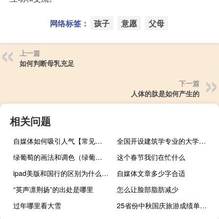
网络标签：
孩子
意愿
父母
上一篇
如何判断母乳充足
下一篇
人体的肽是如何产生的
相关问题
自媒体如何吸引人气【常见的策略和方法提高吸引力】
全国开设建筑学专业的大学等级排名
绿葡萄的画法和调色（绿葡萄）
这个春节我们在忙什么
ipad美版和国行的区别为什么美版便宜
自媒体文章多少字合适
“英声凛荆扬”的出处是哪里
怎么让脸部脂肪减少
过年哪里看大雪
25省份中秋国庆旅游成绩单：河南揽客8480万居首 江苏吸金最多