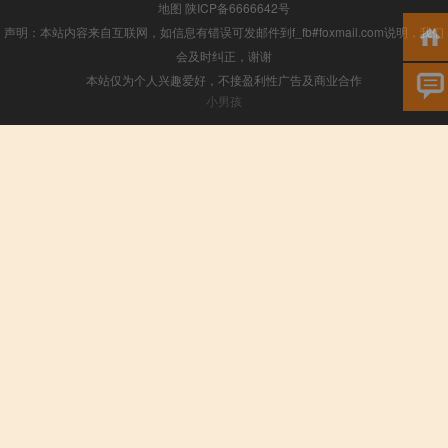
地图
陕ICP备6666642号
声明：本站内容来自互联网，如信息有错误可发邮件到f_fb#foxmail.com说明，我们
会及时纠正，谢谢
本站仅为个人兴趣爱好，不接盈利性广告及商业合作
小男孩