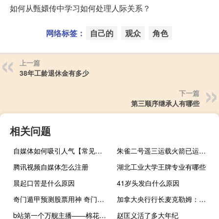
如何从甄嬛传中学习如何处理人际关系？
网络标签：
自己的
观众
角色
上一篇
38年工龄退休金有多少
下一篇
第三顺序继承人有哪些
相关问题
自媒体如何吸引人气【常见的策略和方法提高吸引力】
朱雀二号遥三运载火箭已运往发射工位 有望成为国内首款连续发射成功的民营液体火箭
腾讯视频自媒体怎么注册
湖北工业大学王牌专业有哪些
晨起口苦是什么原因
41岁头发白什么原因
奇门遁甲预测股票用神 奇门遁甲预测股票
加拿大央行行长麦克勒姆：随着劳动力市场继续趋于平衡预计工资增长将放缓我们将密切关注出现这种平衡的证据
b站第一个万舰主播——棉花大哥哥（原神）什么梗
赵匡义活了多大年纪