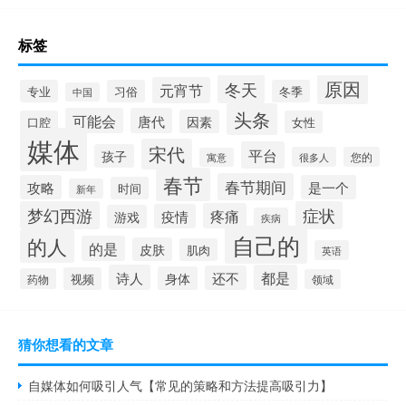
标签
原因
冬天
元宵节
专业
习俗
冬季
中国
头条
可能会
唐代
因素
口腔
女性
媒体
宋代
平台
孩子
很多人
您的
寓意
春节
春节期间
攻略
是一个
时间
新年
梦幻西游
症状
疼痛
疫情
游戏
疾病
自己的
的人
的是
皮肤
肌肉
英语
诗人
都是
还不
身体
视频
药物
领域
猜你想看的文章
自媒体如何吸引人气【常见的策略和方法提高吸引力】