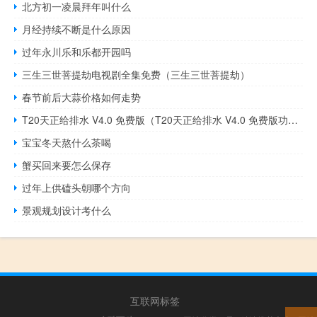
北方初一凌晨拜年叫什么
月经持续不断是什么原因
过年永川乐和乐都开园吗
三生三世菩提劫电视剧全集免费（三生三世菩提劫）
春节前后大蒜价格如何走势
T20天正给排水 V4.0 免费版（T20天正给排水 V4.0 免费版功能简介）
宝宝冬天熬什么茶喝
蟹买回来要怎么保存
过年上供磕头朝哪个方向
景观规划设计考什么
互联网标签