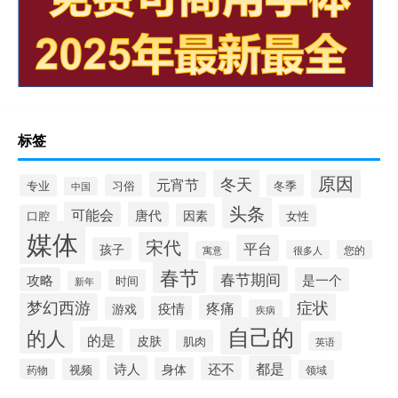
标签
原因
冬天
元宵节
专业
习俗
冬季
中国
头条
可能会
唐代
因素
口腔
女性
媒体
宋代
平台
孩子
很多人
您的
寓意
春节
春节期间
攻略
是一个
时间
新年
梦幻西游
症状
疼痛
疫情
游戏
疾病
自己的
的人
的是
皮肤
肌肉
英语
诗人
都是
还不
身体
视频
药物
领域