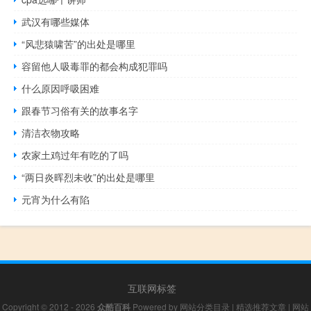
武汉有哪些媒体
“风悲猿啸苦”的出处是哪里
容留他人吸毒罪的都会构成犯罪吗
什么原因呼吸困难
跟春节习俗有关的故事名字
清洁衣物攻略
农家土鸡过年有吃的了吗
“两日炎晖烈未收”的出处是哪里
元宵为什么有陷
互联网标签
Copyright © 2012 - 2026
众酷百科
Powered by
网站分类目录
|
精选推荐文章
|
网站