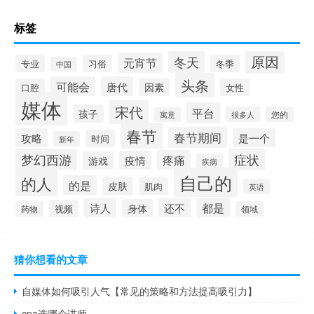
标签
原因
冬天
元宵节
专业
习俗
冬季
中国
头条
可能会
唐代
因素
口腔
女性
媒体
宋代
平台
孩子
很多人
您的
寓意
春节
春节期间
攻略
是一个
时间
新年
梦幻西游
症状
疼痛
疫情
游戏
疾病
自己的
的人
的是
皮肤
肌肉
英语
诗人
都是
还不
身体
视频
药物
领域
猜你想看的文章
自媒体如何吸引人气【常见的策略和方法提高吸引力】
cpa选哪个讲师