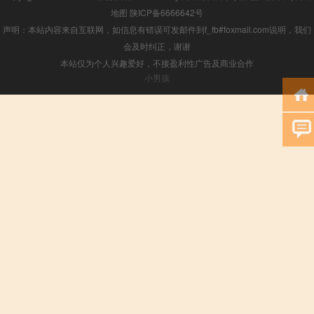
地图
陕ICP备6666642号
声明：本站内容来自互联网，如信息有错误可发邮件到f_fb#foxmail.com说明，我们
会及时纠正，谢谢
本站仅为个人兴趣爱好，不接盈利性广告及商业合作
小男孩