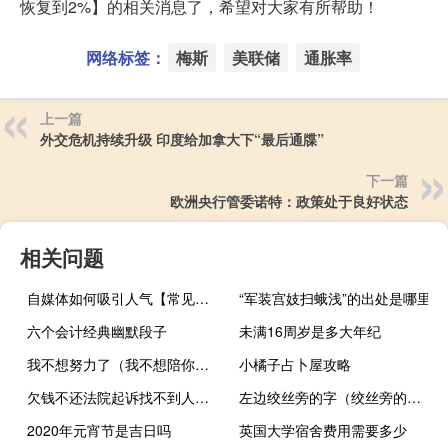
恢复到2%】的相关消息了，希望对大家有所帮助！
网络标签：
梅斯
美联储
通胀率
上一篇
外交危机持续升级 印度给加拿大下“最后通牒”
下一篇
欧洲央行管委诺特：政策处于良好状态
相关问题
自媒体如何吸引人气【常见的策略和方法提高吸引力】
“军装宫妓扫蛾浅”的出处是哪里
六个会计经典幽默段子
未满16周岁是多大年纪
我不想努力了（我不想陪你睡）
小橘子占卜屋攻略
欠钱不还法院起诉找不到人怎么办
左边绞丝旁的字（绞丝旁的字）
2020年元宵节是吉日吗
英国大学宿舍费用需要多少