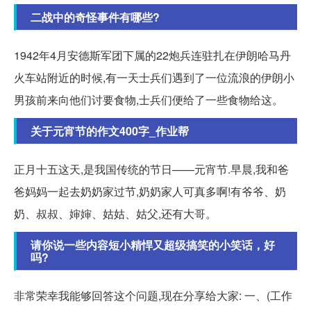
二战中的奇怪事件有哪些?
1942年4月安德斯军团下属的22炮兵连驻扎在伊朗哈马丹
火车站附近的时候,有一天士兵们遇到了一位流浪的伊朗小
男孩前来向他们讨要食物,士兵们便给了一些食物给这。
关于元宵节的作文400字_作业帮
正月十五这天,是我国传统的节日——元宵节.早晨,我和爸
爸妈妈一起去奶奶家过节,奶奶家人可真多啊!有爷爷、奶
奶、叔叔、婶婶、姑姑、姑父,还有大哥。
请你说一些内容短小精悍又超级搞笑的小笑话，好
吗?
非常荣幸我能够回答这个问题,现在分享给大家: 一、(工作