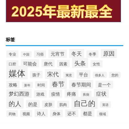
标签
原因
冬天
元宵节
专业
习俗
冬季
中国
头条
可能会
唐代
因素
口腔
女性
媒体
宋代
平台
孩子
很多人
您的
寓意
春节
春节期间
攻略
是一个
时间
新年
梦幻西游
症状
疼痛
疫情
游戏
疾病
自己的
的人
的是
皮肤
肌肉
英语
诗人
都是
还不
身体
视频
药物
领域