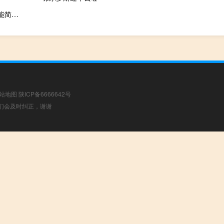
位图转矢量图软件 最新免费版（位图转矢量图软件 最新免费版功能简介）
站地图
陕ICP备6666642号
，我们会及时纠正，谢谢