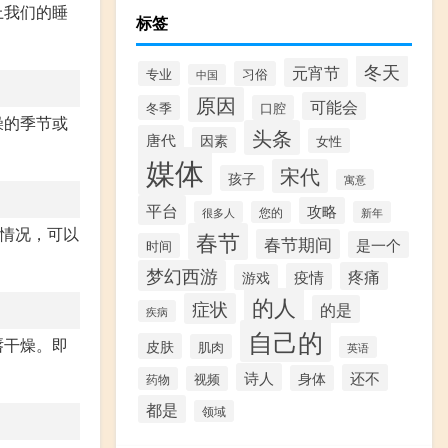
上我们的睡
标签
冬天
元宵节
专业
习俗
中国
原因
可能会
冬季
口腔
燥的季节或
头条
唐代
因素
女性
媒体
宋代
孩子
寓意
平台
攻略
很多人
您的
新年
情况，可以
春节
春节期间
是一个
时间
梦幻西游
疼痛
疫情
游戏
的人
症状
的是
疾病
自己的
唇干燥。即
皮肤
肌肉
英语
诗人
还不
身体
视频
药物
都是
领域