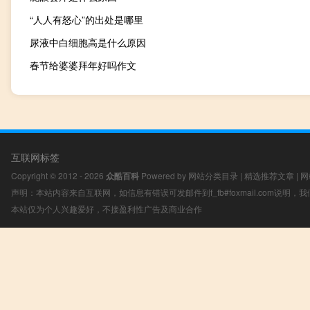
“人人有怒心”的出处是哪里
尿液中白细胞高是什么原因
春节给婆婆拜年好吗作文
互联网标签
Copyright © 2012 - 2026
众酷百科
Powered by
网站分类目录
|
精选推荐文章
|
网
声明：本站内容来自互联网，如信息有错误可发邮件到f_fb#foxmail.com说明
本站仅为个人兴趣爱好，不接盈利性广告及商业合作