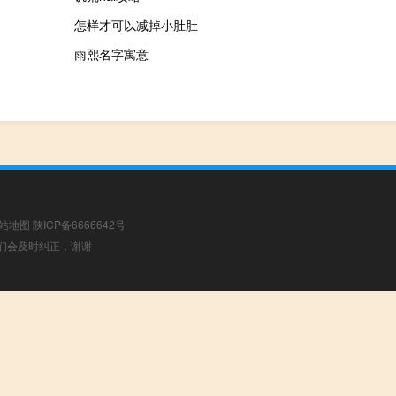
怎样才可以减掉小肚肚
雨熙名字寓意
站地图
陕ICP备6666642号
，我们会及时纠正，谢谢