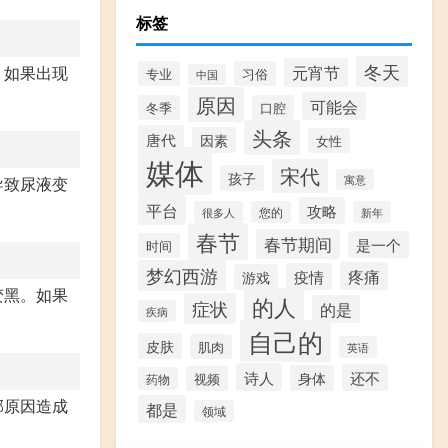
标签
冬天
元宵节
，如果出现
专业
习俗
中国
原因
可能会
冬季
口腔
头条
唐代
因素
女性
媒体
宋代
孩子
寓意
导致尿液变
平台
攻略
很多人
您的
新年
春节
春节期间
是一个
时间
梦幻西游
疼痛
疫情
游戏
变黑。如果
的人
症状
的是
疾病
自己的
皮肤
肌肉
英语
诗人
还不
身体
视频
药物
部原因造成
都是
领域