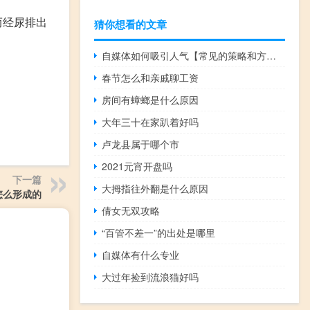
而经尿排出
猜你想看的文章
自媒体如何吸引人气【常见的策略和方法提高吸引力】
春节怎么和亲戚聊工资
房间有蟑螂是什么原因
大年三十在家趴着好吗
卢龙县属于哪个市
2021元宵开盘吗
下一篇
大拇指往外翻是什么原因
怎么形成的
倩女无双攻略
“百管不差一”的出处是哪里
自媒体有什么专业
大过年捡到流浪猫好吗