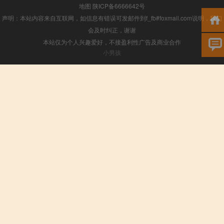
地图
陕ICP备6666642号
声明：本站内容来自互联网，如信息有错误可发邮件到f_fb#foxmail.com说明，我们
会及时纠正，谢谢
本站仅为个人兴趣爱好，不接盈利性广告及商业合作
小男孩