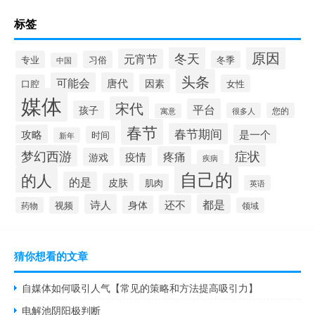
标签
原因
冬天
元宵节
专业
习俗
冬季
中国
头条
可能会
唐代
因素
口腔
女性
媒体
宋代
平台
孩子
很多人
您的
寓意
春节
春节期间
攻略
是一个
时间
新年
梦幻西游
症状
疼痛
疫情
游戏
疾病
自己的
的人
的是
皮肤
肌肉
英语
诗人
都是
还不
身体
视频
药物
领域
猜你想看的文章
自媒体如何吸引人气【常见的策略和方法提高吸引力】
电解池阴阳极判断