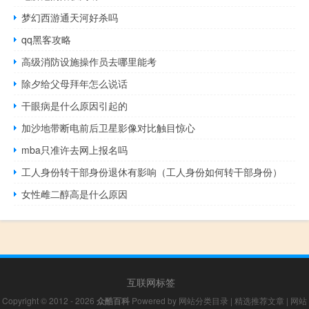
梦幻西游通天河好杀吗
qq黑客攻略
高级消防设施操作员去哪里能考
除夕给父母拜年怎么说话
干眼病是什么原因引起的
加沙地带断电前后卫星影像对比触目惊心
mba只准许去网上报名吗
工人身份转干部身份退休有影响（工人身份如何转干部身份）
女性雌二醇高是什么原因
互联网标签
Copyright © 2012 - 2026
众酷百科
Powered by
网站分类目录
|
精选推荐文章
|
网站