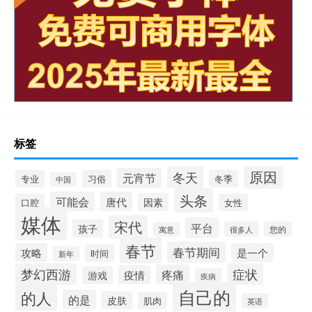
标签
原因
冬天
元宵节
专业
习俗
冬季
中国
头条
可能会
唐代
因素
口腔
女性
媒体
宋代
平台
孩子
很多人
您的
寓意
春节
春节期间
攻略
是一个
时间
新年
梦幻西游
症状
疼痛
疫情
游戏
疾病
自己的
的人
的是
皮肤
肌肉
英语