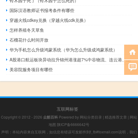
铃木园子死了（铃木园子怎么死的）
国际汉语教师证书报考条件有哪些
穿越火线cdkey兑换（穿越火线cdk兑换）
怎样养殖冬天草鱼
石榴花什么时间开放
华为手机怎么升级鸿蒙系统（华为怎么升级成鸿蒙系统）
A股港口航运板块异动拉升锦州港涨超7%中谷物流、连云港、辽港股份、宁波远洋等跟涨
美容院服务项目有哪些
互联网标签
Copyright © 2012 - 2026
众酷百科
Powered by
网站分类目录
|
精选推荐文章
|
网站
地图
陕ICP备6666642号
声明：本站内容来自互联网，如信息有错误可发邮件到f_fb#foxmail.com说明，我们