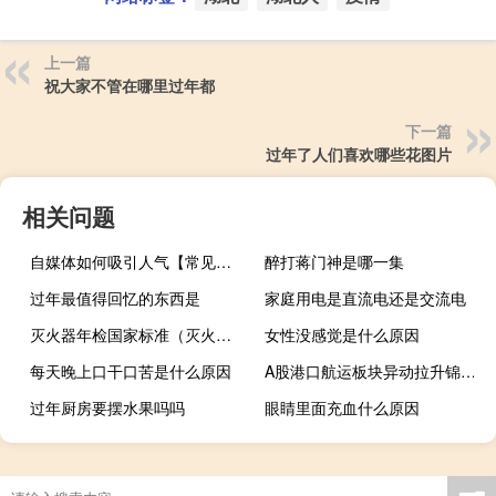
上一篇
祝大家不管在哪里过年都
下一篇
过年了人们喜欢哪些花图片
相关问题
自媒体如何吸引人气【常见的策略和方法提高吸引力】
醉打蒋门神是哪一集
过年最值得回忆的东西是
家庭用电是直流电还是交流电
灭火器年检国家标准（灭火器年检有何法律法规依据）
女性没感觉是什么原因
每天晚上口干口苦是什么原因
A股港口航运板块异动拉升锦州港涨超7%中谷物流、连云港、辽港股份、宁波远洋等跟涨
过年厨房要摆水果吗吗
眼睛里面充血什么原因
岳云鹏最亲的人是哪一期节目 最亲的人岳云鹏唱