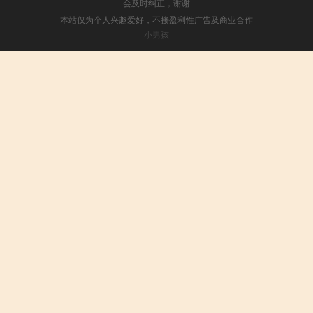
会及时纠正，谢谢
本站仅为个人兴趣爱好，不接盈利性广告及商业合作
小男孩