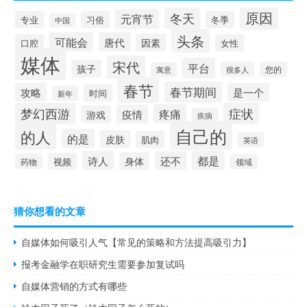
原因
冬天
元宵节
专业
习俗
冬季
中国
头条
可能会
唐代
因素
口腔
女性
媒体
宋代
平台
孩子
很多人
您的
寓意
春节
春节期间
攻略
是一个
时间
新年
梦幻西游
症状
疼痛
疫情
游戏
疾病
自己的
的人
的是
皮肤
肌肉
英语
诗人
都是
还不
身体
视频
药物
领域
猜你想看的文章
自媒体如何吸引人气【常见的策略和方法提高吸引力】
报考金融学在职研究生需要参加复试吗
自媒体营销的方式有哪些