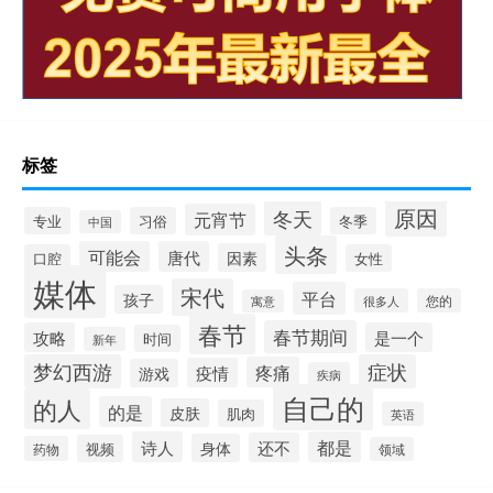
标签
原因
冬天
元宵节
专业
习俗
冬季
中国
头条
可能会
唐代
因素
口腔
女性
媒体
宋代
平台
孩子
很多人
您的
寓意
春节
春节期间
攻略
是一个
时间
新年
梦幻西游
症状
疼痛
疫情
游戏
疾病
自己的
的人
的是
皮肤
肌肉
英语
诗人
都是
还不
身体
视频
药物
领域