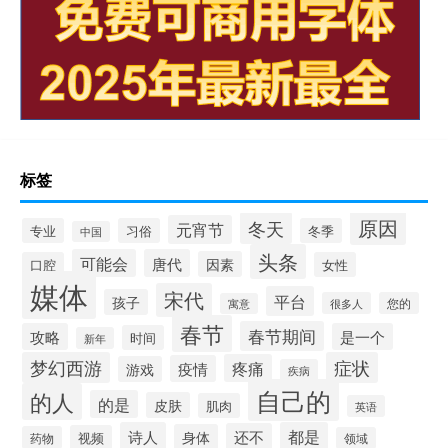
标签
原因
冬天
元宵节
专业
习俗
冬季
中国
头条
可能会
唐代
因素
口腔
女性
媒体
宋代
平台
孩子
很多人
您的
寓意
春节
春节期间
攻略
是一个
时间
新年
梦幻西游
症状
疼痛
疫情
游戏
疾病
自己的
的人
的是
皮肤
肌肉
英语
诗人
都是
还不
身体
视频
药物
领域