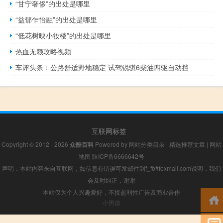
“甘宁奢侈”的出处是哪里
“益郁乍怡融”的出处是哪里
“低花树映小妆楼”的出处是哪里
热血无赖攻略视频
车评头条：公路舒适野地稳定 试驾锐骐6柴油四驱自动挡
互联网标签
Copyright © 2012 - 2026
众酷百科
Powered by
网站分类目录
|
精选推荐文章
|
网站
地图
陕ICP备6666642号
声明：本站内容来自互联网，如信息有错误可发邮件到f_fb#foxmail.com说明，我们
会及时纠正，谢谢
本站仅为个人兴趣爱好，不接盈利性广告及商业合作
小男孩