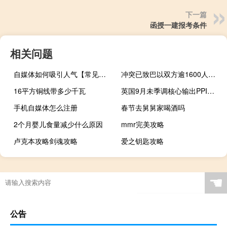
下一篇
函授一建报考条件
相关问题
自媒体如何吸引人气【常见的策略和方法提高吸引力】
冲突已致巴以双方逾1600人死亡
16平方铜线带多少千瓦
英国9月未季调核心输出PPI年率 0.7%前值1.6%；月率 0%前值-0.1%
手机自媒体怎么注册
春节去舅舅家喝酒吗
2个月婴儿食量减少什么原因
mmr完美攻略
卢克本攻略剑魂攻略
爱之钥匙攻略
“百管不差一”的出处是哪里
☚
公告