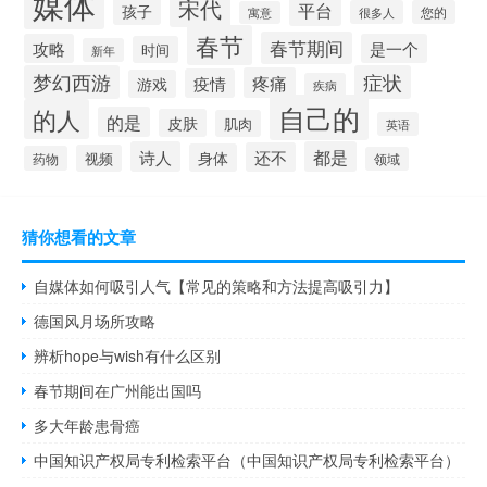
媒体
宋代
平台
孩子
很多人
您的
寓意
春节
春节期间
攻略
是一个
时间
新年
梦幻西游
症状
疼痛
疫情
游戏
疾病
自己的
的人
的是
皮肤
肌肉
英语
诗人
都是
还不
身体
视频
药物
领域
猜你想看的文章
自媒体如何吸引人气【常见的策略和方法提高吸引力】
德国风月场所攻略
辨析hope与wish有什么区别
春节期间在广州能出国吗
多大年龄患骨癌
中国知识产权局专利检索平台（中国知识产权局专利检索平台）