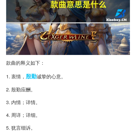
款曲的释义如下：
殷勤
1. 衷情，
诚挚的心意。
2. 殷勤应酬。
3. 内情；详情。
4. 周详；详细。
5. 犹言细诉。