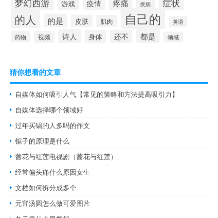
梦幻西游
症状
疼痛
疫情
游戏
疾病
自己的
的人
的是
皮肤
肌肉
英语
诗人
都是
还不
身体
视频
药物
领域
猜你想看的文章
自媒体如何吸引人气【常见的策略和方法提高吸引力】
自媒体选择哪个领域好
过年买锅的人多吗的作文
锯子的原理是什么
蔷花与红莲电视剧（蔷花与红莲）
经常偏头痛什么原因女生
文档如何拆分成多个
元宵汤圆怎么做可爱图片