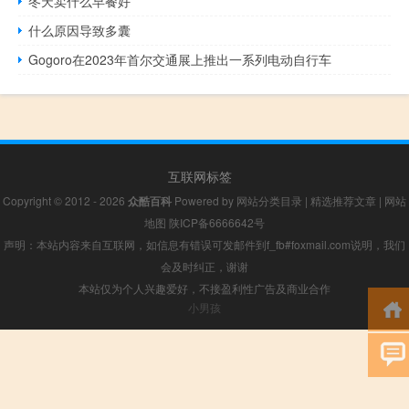
冬天卖什么早餐好
什么原因导致多囊
Gogoro在2023年首尔交通展上推出一系列电动自行车
互联网标签
Copyright © 2012 - 2026
众酷百科
Powered by
网站分类目录
|
精选推荐文章
|
网站
地图
陕ICP备6666642号
声明：本站内容来自互联网，如信息有错误可发邮件到f_fb#foxmail.com说明，我们
会及时纠正，谢谢
本站仅为个人兴趣爱好，不接盈利性广告及商业合作
小男孩