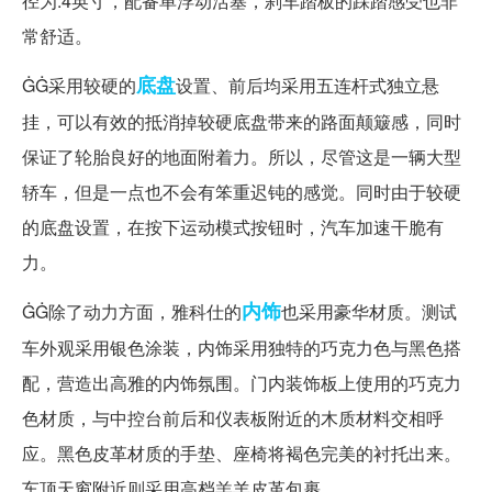
径为.4英寸，配备单浮动活塞，刹车踏板的踩踏感受也非
常舒适。
底盘
ĠĠ采用较硬的
设置、前后均采用五连杆式独立悬
挂，可以有效的抵消掉较硬底盘带来的路面颠簸感，同时
保证了轮胎良好的地面附着力。所以，尽管这是一辆大型
轿车，但是一点也不会有笨重迟钝的感觉。同时由于较硬
的底盘设置，在按下运动模式按钮时，汽车加速干脆有
力。
内饰
ĠĠ除了动力方面，雅科仕的
也采用豪华材质。测试
车外观采用银色涂装，内饰采用独特的巧克力色与黑色搭
配，营造出高雅的内饰氛围。门内装饰板上使用的巧克力
色材质，与中控台前后和仪表板附近的木质材料交相呼
应。黑色皮革材质的手垫、座椅将褐色完美的衬托出来。
车顶天窗附近则采用高档羔羊皮革包裹。