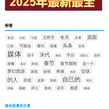
标签
原因
冬天
元宵节
专业
习俗
冬季
中国
头条
可能会
唐代
因素
口腔
女性
媒体
宋代
平台
孩子
很多人
您的
寓意
春节
春节期间
攻略
是一个
时间
新年
梦幻西游
症状
疼痛
疫情
游戏
疾病
自己的
的人
的是
皮肤
肌肉
英语
诗人
都是
还不
身体
视频
药物
领域
猜你想看的文章