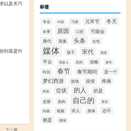
求以及关巧
标签
冬天
元宵节
专业
习俗
中国
原因
可能会
冬季
口腔
头条
唐代
因素
女性
媒体
宋代
份到底是什
孩子
寓意
平台
攻略
很多人
您的
新年
春节
春节期间
是一个
时间
梦幻西游
疼痛
疫情
游戏
的人
症状
的是
疾病
自己的
皮肤
肌肉
英语
诗人
还不
身体
视频
药物
都是
领域
下一篇