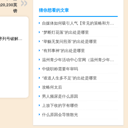
,230英
猜你想看的文章
镑
自媒体如何吸引人气【常见的策略和方法提高吸引力】
“梦断灯花落”的出处是哪里
bluesoleil序列号破解补丁 32/64位 绿色免费版（bluesoleil序列号破解补丁 32/64位 绿色免费版功能简介）
“举觞无复问煎茶”的出处是哪里
“有邦事神”的出处是哪里
温州青少年活动中心官网（温州青少年活动中心）
中级职称需要年审吗
“谁道人生多不足”的出处是哪里
攻略何太后
男人频尿是什么原因
上放下收的字有哪些
什么原因会导致散光