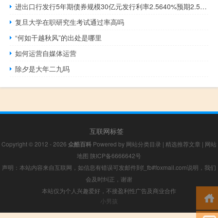
进出口行发行5年期债券规模30亿元发行利率2.5640%预期2.5800%投标倍数7.05倍边际倍数2.38倍；进出口行发行7年期债券规模40亿元发行利率2.4231%预期2.5000%投标倍数5.11倍边际倍数2.00倍
复旦大学在职研究生考试通过率高吗
“何如干越秋风”的出处是哪里
如何运营自媒体运营
除夕是大年二九吗
互联网标签
Copyright © 2012 - 2026
众酷百科
Powered by
网站分类目录
|
精选推荐文章
|
网站
地图
陕ICP备6666642号
声明：本站内容来自互联网，如信息有错误可发邮件到f_fb#foxmail.com说明，我们
会及时纠正，谢谢
本站仅为个人兴趣爱好，不接盈利性广告及商业合作
小男孩