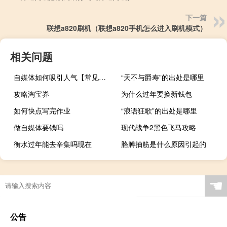
下一篇
联想a820刷机（联想a820手机怎么进入刷机模式）
相关问题
自媒体如何吸引人气【常见的策略和方法提高吸引力】
“天不与爵寿”的出处是哪里
攻略淘宝券
为什么过年要换新钱包
如何快点写完作业
“浪语狂歌”的出处是哪里
做自媒体要钱吗
现代战争2黑色飞马攻略
衡水过年能去辛集吗现在
胳膊抽筋是什么原因引起的
甄嬛传主题曲谁演唱的（甄嬛传主题曲）
☚
公告