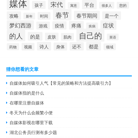
媒体
宋代
平台
孩子
很多人
您的
寓意
春节
春节期间
攻略
是一个
时间
新年
梦幻西游
症状
疼痛
疫情
游戏
疾病
自己的
的人
的是
皮肤
肌肉
英语
诗人
都是
还不
身体
视频
药物
领域
猜你想看的文章
自媒体如何吸引人气【常见的策略和方法提高吸引力】
自媒体指的是什么
在哪里注册自媒体
冬天为什么会频繁小便
自媒体影视在哪里下载
湖北公务员行测有多少题