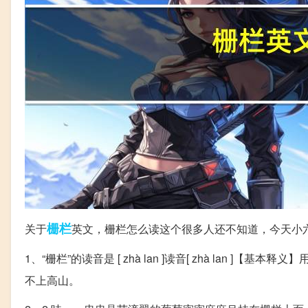
栅栏
关于
英文，栅栏怎么读这个很多人还不知道，今天小
1、“栅栏”的读音是 [ zhà lan ]读音[ zhà lan
不上高山。