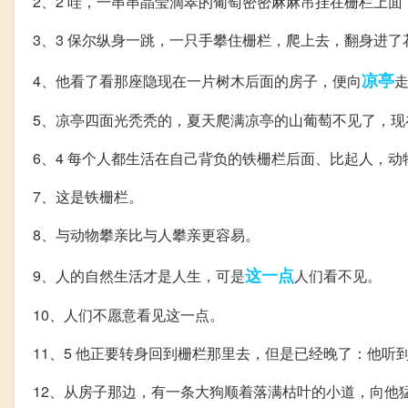
2、2 哇，一串串晶莹滴翠的葡萄密密麻麻吊挂在栅栏上
3、3 保尔纵身一跳，一只手攀住栅栏，爬上去，翻身进了
凉亭
4、他看了看那座隐现在一片树木后面的房子，便向
5、凉亭四面光秃秃的，夏天爬满凉亭的山葡萄不见了，现
6、4 每个人都生活在自己背负的铁栅栏后面、比起人，动
7、这是铁栅栏。
8、与动物攀亲比与人攀亲更容易。
这一点
9、人的自然生活才是人生，可是
人们看不见。
10、人们不愿意看见这一点。
11、5 他正要转身回到栅栏那里去，但是已经晚了：他听
12、从房子那边，有一条大狗顺着落满枯叶的小道，向他