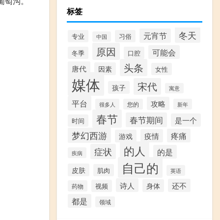
葡萄沟。
标签
冬天
元宵节
专业
习俗
中国
原因
可能会
冬季
口腔
头条
唐代
因素
女性
媒体
宋代
孩子
寓意
平台
攻略
很多人
您的
新年
春节
春节期间
是一个
时间
梦幻西游
疼痛
疫情
游戏
的人
症状
的是
疾病
自己的
皮肤
肌肉
英语
诗人
还不
身体
视频
药物
都是
领域