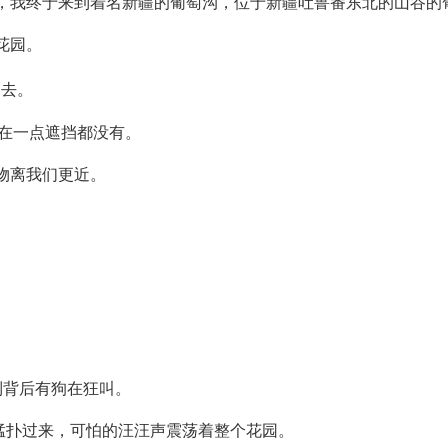
面，我终于来到着名新疆的葡萄沟，位于新疆吐鲁番东北的山谷的
花园。
走去。
在一点遮挡都没有。
物离我们更近。
到背后有狗在狂叫。
猛扑过来，可怕的汪汪声震荡着整个花园。