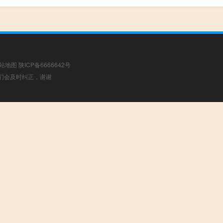
站地图
陕ICP备6666642号
，我们会及时纠正，谢谢