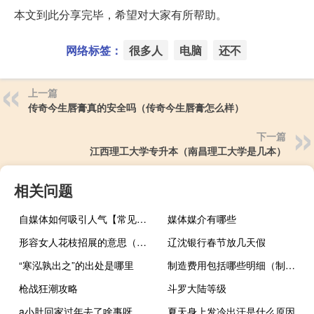
本文到此分享完毕，希望对大家有所帮助。
网络标签：
很多人
电脑
还不
上一篇
传奇今生唇膏真的安全吗（传奇今生唇膏怎么样）
下一篇
江西理工大学专升本（南昌理工大学是几本）
相关问题
自媒体如何吸引人气【常见的策略和方法提高吸引力】
媒体媒介有哪些
形容女人花枝招展的意思（花枝招展的意思）
辽沈银行春节放几天假
“寒泓孰出之”的出处是哪里
制造费用包括哪些明细（制造费用包括哪些明细科目）
枪战狂潮攻略
斗罗大陆等级
a小肚回家过年去了啥事呀
夏天身上发冷出汗是什么原因