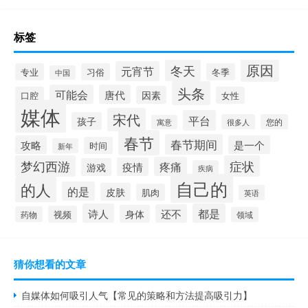
标签
原因
冬天
元宵节
专业
习俗
冬季
中国
头条
可能会
唐代
因素
口腔
女性
媒体
宋代
平台
孩子
很多人
您的
寓意
春节
春节期间
攻略
是一个
时间
新年
梦幻西游
症状
疼痛
疫情
游戏
疾病
自己的
的人
的是
皮肤
肌肉
英语
诗人
都是
还不
身体
视频
药物
领域
猜你想看的文章
自媒体如何吸引人气【常见的策略和方法提高吸引力】