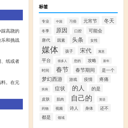
标签
冬天
元宵节
专业
习俗
中国
原因
可能会
种踩高跷的
冬季
口腔
头条
唐代
快乐和挑战
因素
女性
媒体
宋代
孩子
寓意
平台
攻略
绸、纸或者
很多人
您的
新年
春节
春节期间
是一个
时间
梦幻西游
疼痛
疫情
游戏
馅料。在元
的人
症状
的是
疾病
自己的
皮肤
肌肉
英语
诗人
还不
身体
视频
药物
都是
领域