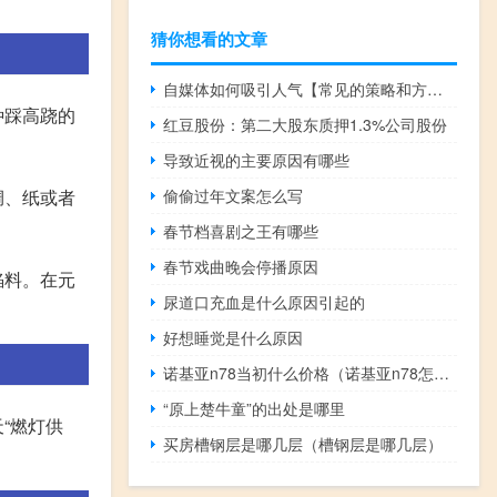
猜你想看的文章
自媒体如何吸引人气【常见的策略和方法提高吸引力】
种踩高跷的
红豆股份：第二大股东质押1.3%公司股份
导致近视的主要原因有哪些
偷偷过年文案怎么写
绸、纸或者
春节档喜剧之王有哪些
春节戏曲晚会停播原因
馅料。在元
尿道口充血是什么原因引起的
好想睡觉是什么原因
诺基亚n78当初什么价格（诺基亚n78怎么样）
“原上楚牛童”的出处是哪里
“燃灯供
买房槽钢层是哪几层（槽钢层是哪几层）