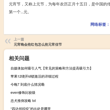
元宵节，又称上元节，为每年农历正月十五日，是中国的传
第一个...元。
网络标签：
上一篇
元宵晚会抢红包怎么抢元宵佳节
相关问题
自媒体如何吸引人气【常见的策略和方法提高吸引力】
苹果12绕开id锁激活的详细过程
今晚7 到底什么情况嘞
even修饰比较级
忠犬推倒攻略 txt
“四达何皎皎”的出处是哪里