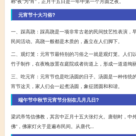
称“夜”为“宵”，正月十五日是一年中第一个月圆之夜。
元宵节十大习俗?
一、踩高跷：踩高跷是一项非常古老的民间技艺性表演，
民间活动。高跷一般都是木质的，矗立在人们脚下。
二、观灯笼：元宵节最特别的习俗之一就是观灯笼。人们
竹子制作，在夜晚放置在庭院或者街道上，形成一道道绚
三、吃元宵：元宵节也是吃汤圆的日子。汤圆是一种传统
宵节这天，家人们会一起煮汤圆，象征团圆和和谐。
端午节中秋节元宵节分别在几月几日?
梁武帝笃信佛教，其宫中正月十五大张灯火。唐朝时，中外
佛”，佛家灯火于是遍布民间。从唐代...