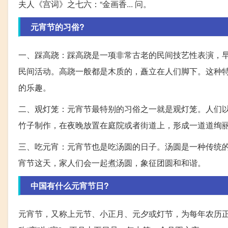
夫人《宫词》之七六：“金画香... 问。
元宵节的习俗?
一、踩高跷：踩高跷是一项非常古老的民间技艺性表演，
民间活动。高跷一般都是木质的，矗立在人们脚下。这种
的乐趣。
二、观灯笼：元宵节最特别的习俗之一就是观灯笼。人们
竹子制作，在夜晚放置在庭院或者街道上，形成一道道绚
三、吃元宵：元宵节也是吃汤圆的日子。汤圆是一种传统
宵节这天，家人们会一起煮汤圆，象征团圆和和谐。
中国有什么元宵节日?
元宵节，又称上元节、小正月、元夕或灯节，为每年农历