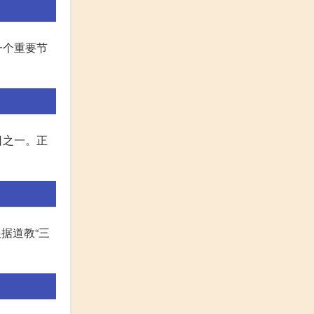
一个重要节
日之一。正
据道教“三