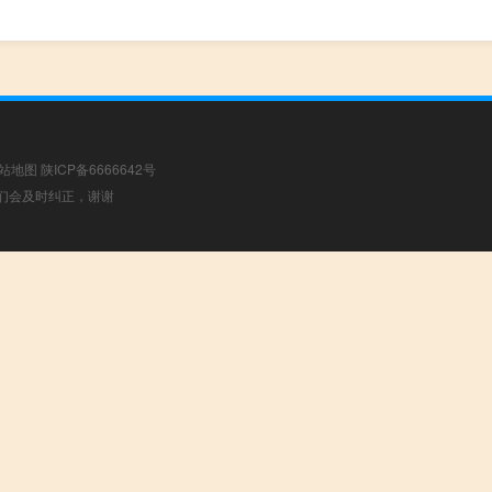
站地图
陕ICP备6666642号
，我们会及时纠正，谢谢