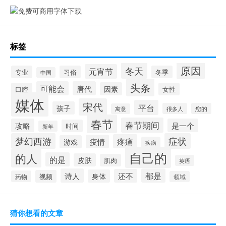
标签
原因
冬天
元宵节
专业
习俗
冬季
中国
头条
可能会
唐代
因素
口腔
女性
媒体
宋代
平台
孩子
很多人
您的
寓意
春节
春节期间
攻略
是一个
时间
新年
梦幻西游
症状
疼痛
疫情
游戏
疾病
自己的
的人
的是
皮肤
肌肉
英语
诗人
都是
还不
身体
视频
药物
领域
猜你想看的文章