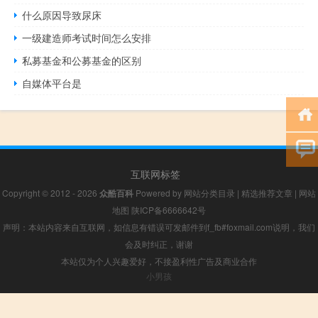
什么原因导致尿床
一级建造师考试时间怎么安排
私募基金和公募基金的区别
自媒体平台是
互联网标签
Copyright © 2012 - 2026
众酷百科
Powered by
网站分类目录
|
精选推荐文章
|
网站
地图
陕ICP备6666642号
声明：本站内容来自互联网，如信息有错误可发邮件到f_fb#foxmail.com说明，我们
会及时纠正，谢谢
本站仅为个人兴趣爱好，不接盈利性广告及商业合作
小男孩