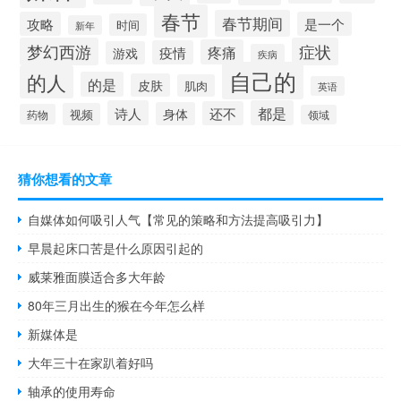
春节
春节期间
攻略
是一个
时间
新年
梦幻西游
症状
疼痛
疫情
游戏
疾病
自己的
的人
的是
皮肤
肌肉
英语
诗人
都是
还不
身体
视频
药物
领域
猜你想看的文章
自媒体如何吸引人气【常见的策略和方法提高吸引力】
早晨起床口苦是什么原因引起的
威莱雅面膜适合多大年龄
80年三月出生的猴在今年怎么样
新媒体是
大年三十在家趴着好吗
轴承的使用寿命