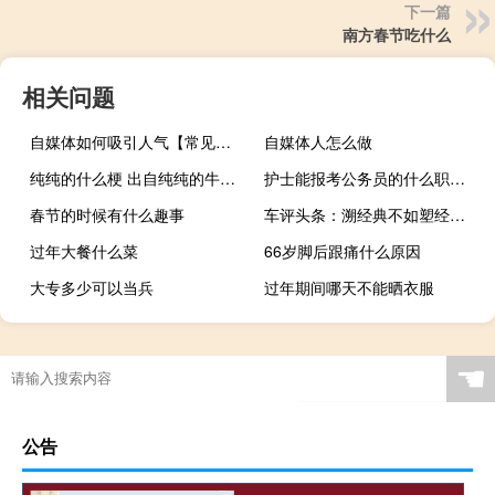
下一篇
南方春节吃什么
相关问题
自媒体如何吸引人气【常见的策略和方法提高吸引力】
自媒体人怎么做
纯纯的什么梗 出自纯纯的牛马?什么梗
护士能报考公务员的什么职位啊
春节的时候有什么趣事
车评头条：溯经典不如塑经典 试驾奥迪A1
过年大餐什么菜
66岁脚后跟痛什么原因
大专多少可以当兵
过年期间哪天不能晒衣服
如何注册腾讯自媒体
☚
公告