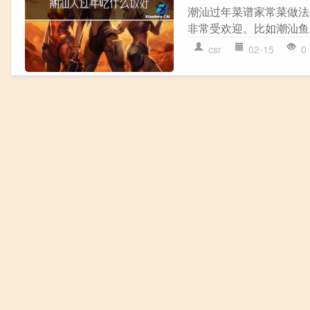
潮汕过年菜谱家常菜做法
非常受欢迎。比如潮汕鱼
csr
02-15
0