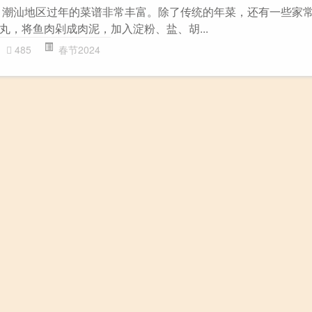
 潮汕地区过年的菜谱非常丰富。除了传统的年菜，还有一些家
丸，将鱼肉剁成肉泥，加入淀粉、盐、胡...
485
春节2024