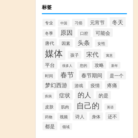
标签
冬天
元宵节
专业
习俗
中国
原因
可能会
冬季
口腔
头条
唐代
因素
女性
媒体
宋代
孩子
寓意
平台
攻略
很多人
您的
新年
春节
春节期间
是一个
时间
梦幻西游
疼痛
疫情
游戏
的人
症状
的是
疾病
自己的
皮肤
肌肉
英语
诗人
还不
身体
视频
药物
都是
领域