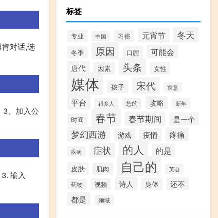
标签
冬天
元宵节
专业
习俗
中国
博肯对话,选
原因
可能会
冬季
口腔
头条
唐代
因素
女性
媒体
宋代
孩子
寓意
平台
攻略
很多人
您的
新年
 3、加入公
春节
春节期间
是一个
时间
梦幻西游
疼痛
疫情
游戏
的人
症状
的是
疾病
自己的
皮肤
肌肉
英语
3. 输入
诗人
还不
身体
视频
药物
都是
领域