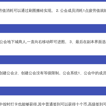
劳值消耗可以通过刷图搬砖实现。 2. 公会成员消耗1点疲劳值就
个公会地下城商人,一直向右移动即可进图。 3、最后在副本界面
币创建公会;2、创建公会没有等级限制。公会系统1、公会中的成
中按时打卡也能够获得,其中普通签到可以获得十个币,高级签到