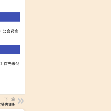
. 公会资金
1 首先来到
下一篇
官塔防攻略