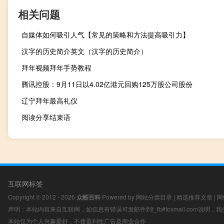
相关问题
自媒体如何吸引人气【常见的策略和方法提高吸引力】
汉字的历史简介英文（汉字的历史简介）
拜年视频拜年手势教程
腾讯控股：9月11日以4.02亿港元回购125万股公司股份
辽宁拜年最高礼仪
阅读分享结束语
互联网标签
Copyright © 2012 - 2026
众酷百科
Powered by
网站分类目录
|
精选推荐文章
|
网
声明：本站内容来自互联网，如信息有错误可发邮件到f_fb#foxmail.com说明
本站仅为个人兴趣爱好，不接盈利性广告及商业合作