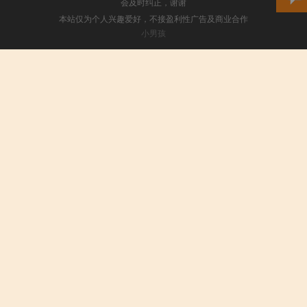
会及时纠正，谢谢
本站仅为个人兴趣爱好，不接盈利性广告及商业合作
小男孩