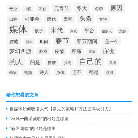
原因
冬天
元宵节
专业
习俗
冬季
中国
头条
可能会
唐代
因素
口腔
女性
媒体
宋代
平台
孩子
很多人
您的
寓意
春节
春节期间
攻略
是一个
时间
新年
梦幻西游
症状
疼痛
疫情
游戏
疾病
自己的
的人
的是
皮肤
肌肉
英语
诗人
都是
还不
身体
视频
药物
领域
猜你想看的文章
自媒体如何吸引人气【常见的策略和方法提高吸引力】
“秋风一曲采菱歌”的出处是哪里
“新萍圆碧”的出处是哪里