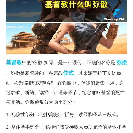
基督教
弥撒
中的“弥散”实际上是一个误传，正确的名称是
仪式
。弥撒是基督教的一种宗教
，其来源于拉丁文Miss
a，意为“奉献”或“聚会”。在弥撒中，信徒们聚集一起，通
过颂歌、祈祷、读经、讲道等环节，纪念耶稣基督的死亡
与复活。弥撒通常分为两个部分：
1. 礼仪性部分 ：包括颂歌、祈祷、读经和圣哉三段式。
2. 圣体圣事部分 ：信徒们接受神职人员所施予的圣体和圣