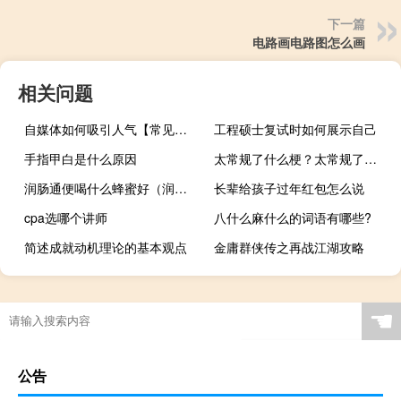
下一篇
电路画电路图怎么画
相关问题
自媒体如何吸引人气【常见的策略和方法提高吸引力】
工程硕士复试时如何展示自己
手指甲白是什么原因
太常规了什么梗？太常规了是什么意思什么梗
润肠通便喝什么蜂蜜好（润肠通便喝什么茶好）
长辈给孩子过年红包怎么说
cpa选哪个讲师
八什么麻什么的词语有哪些?
简述成就动机理论的基本观点
金庸群侠传之再战江湖攻略
船为什么要排水
☚
公告