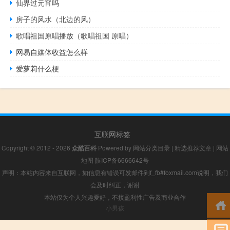
仙界过元宵吗
房子的风水（北边的风）
歌唱祖国原唱播放（歌唱祖国 原唱）
网易自媒体收益怎么样
爱萝莉什么梗
互联网标签
Copyright © 2012 - 2026
众酷百科
Powered by
网站分类目录
|
精选推荐文章
|
网站
地图
陕ICP备6666642号
声明：本站内容来自互联网，如信息有错误可发邮件到f_fb#foxmail.com说明，我们
会及时纠正，谢谢
本站仅为个人兴趣爱好，不接盈利性广告及商业合作
小男孩