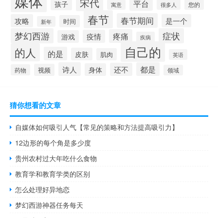
媒体
宋代
平台
孩子
很多人
您的
寓意
春节
春节期间
攻略
是一个
时间
新年
梦幻西游
症状
疼痛
疫情
游戏
疾病
自己的
的人
的是
皮肤
肌肉
英语
诗人
都是
还不
身体
视频
药物
领域
猜你想看的文章
自媒体如何吸引人气【常见的策略和方法提高吸引力】
12边形的每个角是多少度
贵州农村过大年吃什么食物
教育学和教育学类的区别
怎么处理好异地恋
梦幻西游神器任务每天