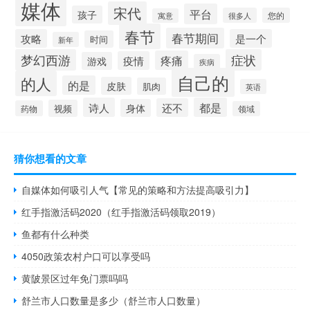
媒体
宋代
平台
孩子
很多人
您的
寓意
春节
春节期间
攻略
是一个
时间
新年
梦幻西游
症状
疼痛
疫情
游戏
疾病
自己的
的人
的是
皮肤
肌肉
英语
诗人
都是
还不
身体
视频
药物
领域
猜你想看的文章
自媒体如何吸引人气【常见的策略和方法提高吸引力】
红手指激活码2020（红手指激活码领取2019）
鱼都有什么种类
4050政策农村户口可以享受吗
黄陂景区过年免门票吗吗
舒兰市人口数量是多少（舒兰市人口数量）