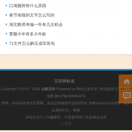
口渴腿肿有什么原因
春节画报的文字怎么写的
湖北教师考编一年有几次机会
曹颖今年有多大年龄
7z文件怎么解压成安装包
互联网标签
Copyright © 2012 - 2026
众酷百科
Powered by
网站分类目录
|
精选推荐文章
|
网站
地图
陕ICP备6666642号
声明：本站内容来自互联网，如信息有错误可发邮件到f_fb#foxmail.com说明，我们
会及时纠正，谢谢
本站仅为个人兴趣爱好，不接盈利性广告及商业合作
小男孩