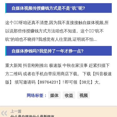
自媒体视频传授赚钱方式是不是“吭”呢?
这个👆🏻呀咱还真不清楚,因为我不直接接触自媒体视频,所
以说那些传授赚钱方式方法咱也不知道。这个👆🏻“吭不
吭”的咱也不晓得?我感觉有人往里跳,证明就不怕...
自媒体挣钱吗?我坚持了一年才挣一点?
重大新闻 抖音刚刚推出 极速版 中秋在家没事 赶紧扫描下
方二维码 或者在手机自带应用商店下载。 下载【抖音极速
版】 填写邀请码【89764231】! 即可领【38元】大。
网络标签：
媒体
收益
视频
上一篇
什么是自媒体什么是新媒体