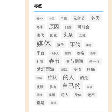
标签
冬天
元宵节
专业
习俗
中国
原因
可能会
冬季
口腔
头条
唐代
因素
女性
媒体
宋代
孩子
寓意
平台
攻略
很多人
您的
新年
春节
春节期间
是一个
时间
梦幻西游
疼痛
疫情
游戏
的人
症状
的是
疾病
自己的
皮肤
肌肉
英语
诗人
还不
身体
视频
药物
都是
领域