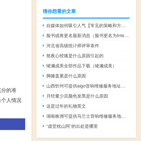
猜你想看的文章
自媒体如何吸引人气【常见的策略和方法提高吸引力】
脸书或将更名最新消息（脸书更名为Internet.org移动和网络应用作为免费的基础平台 现在支持HTTPS）
河北省高级统计师评审条件
熬夜心绞痛是什么原因引起的
绫濑成美全部作品下载（绫濑成美）
脚膝盖累是什么原因
山西忻州可提供aigo音响维修服务地址在哪
充分的准
月经量少且颜色发黑是什么原因
合个人情况
这是过年的礼物英文
湖南株洲可提供马兰士音响维修服务地址在哪
“虚堂枕山阿”的出处是哪里