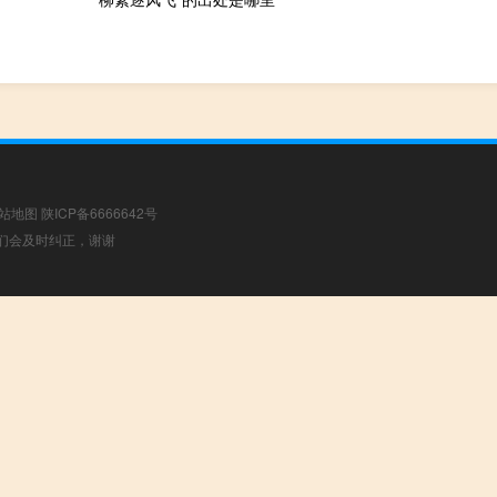
站地图
陕ICP备6666642号
，我们会及时纠正，谢谢