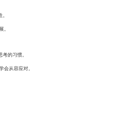
。
性。
展。
。
度思考的习惯。
学会从容应对。