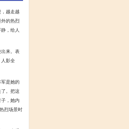
进，越走越
楼外的热烈
平静，给人
映出来。表
，人影全
将军是她的
去了。把这
妻子，她内
热烈场景时