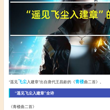
飞尘
青楼
“遥见
入建章”出自唐代王昌龄的《
曲二首》。
“遥见飞尘入建章”全诗
《青楼曲二首》