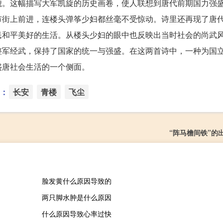
貌。这幅描写大军凯旋的历史画卷，使人联想到唐代前期国力强
市街上前进，连楼头弹筝少妇都丝毫不受惊动。诗里还再现了唐
民和平美好的生活。从楼头少妇的眼中也反映出当时社会的尚武
整军经武，保持了国家的统一与强盛。在这两首诗中，一种为国
盛唐社会生活的一个侧面。
：
长安
青楼
飞尘
“阵马檐间铁”的
脸发黄什么原因导致的
两只脚水肿是什么原因
什么原因导致心率过快