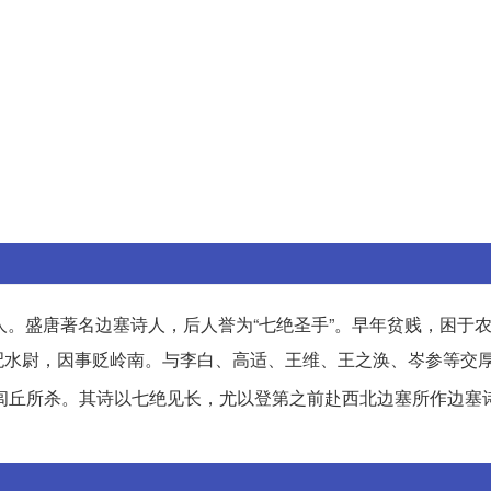
原）人。盛唐著名边塞诗人，后人誉为“七绝圣手”。早年贫贱，困于
汜水尉，因事贬岭南。与李白、高适、王维、王之涣、岑参等交
闾丘所杀。其诗以七绝见长，尤以登第之前赴西北边塞所作边塞
。