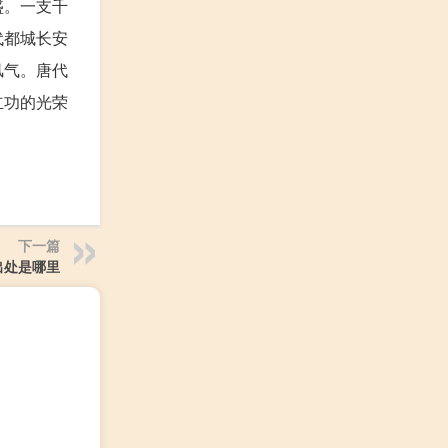
盛。一支千
代都城长安
风气。唐代
立功的光荣
下一篇
出处是哪里