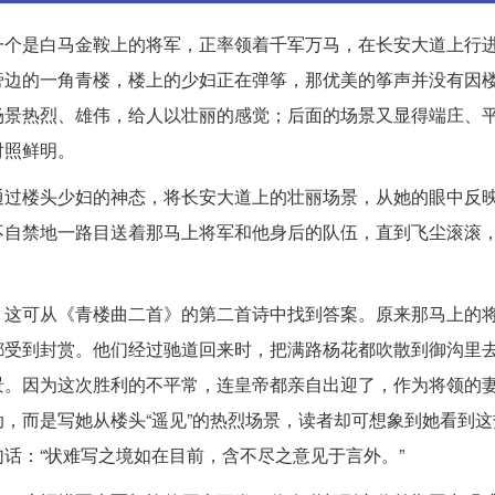
一个是白马金鞍上的将军，正率领着千军万马，在长安大道上行
旁边的一角青楼，楼上的少妇正在弹筝，那优美的筝声并没有因
场景热烈、雄伟，给人以壮丽的感觉；后面的场景又显得端庄、
对照鲜明。
通过楼头少妇的神态，将长安大道上的壮丽场景，从她的眼中反
不自禁地一路目送着那马上将军和他身后的队伍，直到飞尘滚滚
，这可从《青楼曲二首》的第二首诗中找到答案。原来那马上的
都受到封赏。他们经过驰道回来时，把满路杨花都吹散到御沟里
景。因为这次胜利的不平常，连皇帝都亲自出迎了，作为将领的
，而是写她从楼头“遥见”的热烈场景，读者却可想象到她看到这
话：“状难写之境如在目前，含不尽之意见于言外。”