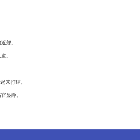
的近郊。
大道。
绕起来打结。
高官显爵。