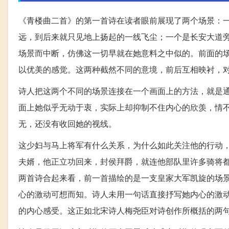
《青楼曲二首》的第一首诗在读者眼前展现了两个场景：
远，到后来就只见地上扬起的一线飞尘；一个是长安大道
场景而中断，仿佛这一切早就在她意料之中似的。前面的
以优美的感觉。这两种截然不同的意境，前后互相映衬，
诗人把这两个不同的场景连接在一个画面上的方法，就是
面上她似乎无动于衷，实际上却抑制不住内心的欣羡，情
无，还没有收回她的视线。
这少妇与马上将军有什么关系，为什么如此关注他的行动
夫婿，他正立功回来，封侯拜爵，就连他部队里许多骑将
两首诗合起来看，前一首描绘的是一支皇家大军凯旋的场
心的激动可想而知。诗人未用一句话直接抒写她内心的激动
的内心感受。这正如北宋诗人梅尧臣对诗创作所概括的两句