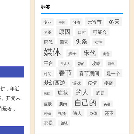
标签
冬天
元宵节
专业
习俗
中国
原因
可能会
冬季
口腔
头条
唐代
因素
女性
媒体
宋代
孩子
寓意
平台
攻略
很多人
您的
新年
春节
春节期间
是一个
时间
梦幻西游
疼痛
疫情
游戏
农耕，年近
的人
症状
的是
疾病
厚。开元末
自己的
皮肤
肌肉
英语
诗最著，
诗人
还不
身体
视频
药物
都是
领域