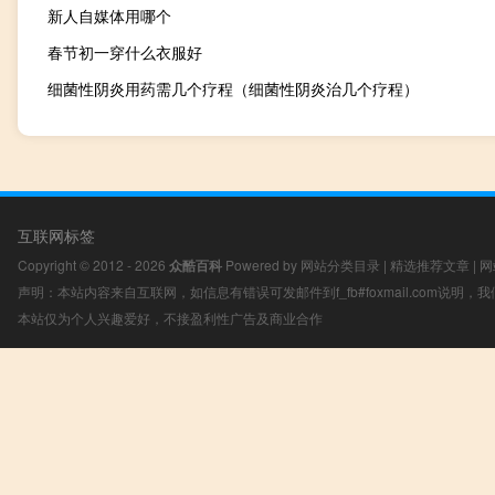
新人自媒体用哪个
春节初一穿什么衣服好
细菌性阴炎用药需几个疗程（细菌性阴炎治几个疗程）
互联网标签
Copyright © 2012 - 2026
众酷百科
Powered by
网站分类目录
|
精选推荐文章
|
网
声明：本站内容来自互联网，如信息有错误可发邮件到f_fb#foxmail.com说明
本站仅为个人兴趣爱好，不接盈利性广告及商业合作