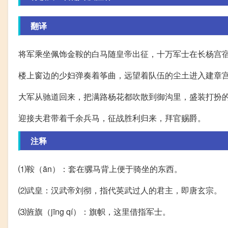
翻译
将军乘坐佩饰金鞍的白马随皇帝出征，十万军士在长杨宫
楼上窗边的少妇弹奏着筝曲，远望着队伍的尘土进入建章
大军从驰道回来，把满路杨花都吹散到御沟里，盛装打扮
迎接夫君带着千余兵马，征战胜利归来，拜官赐爵。
注释
⑴鞍（ān）：套在骡马背上便于骑坐的东西。
⑵武皇：汉武帝刘彻，指代英武过人的君主，即唐玄宗。
⑶旌旗（jīng qí）：旗帜，这里借指军士。