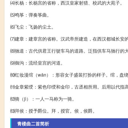
⑷长杨：长杨宫的省称，西汉皇家射猎、校武的大苑子。
⑸鸣筝：弹奏筝曲。
⑹飞尘：飞扬的尘土。
⑺建章：建章宫的省称。汉武帝所建造，在西汉都城长安
⑻驰道：古代供君王行驶车马的道路。泛指供车马驰行的
⑼御沟：流经皇宫的河道。
⑽红妆漫绾（wǎn）：形容女子盛装打扮的样子。绾，盘
⑾金章紫绶：紫色印绶和金印，古丞相所用。后用以代指
⑿骑（jì）：一人一马称为一骑。
⒀拜侯：授予爵位。拜，授官。侯，侯爵。
青楼曲二首简析