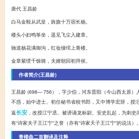
唐代 王昌龄
白马金鞍从武皇，旌旗十万宿长杨。
楼头小妇鸣筝坐，遥见飞尘入建章。
驰道杨花满御沟，红妆缦绾上青楼。
金章紫绶千馀骑，夫婿朝回初拜侯。
作者简介(王昌龄)
王昌龄 (698— 756），字少伯，河东晋阳（今山西太
不惑，始中进士。初任秘书省校书郎，又中博学宏辞，授
长安
返
，改授江宁丞。被谤谪龙标尉。安史乱起，为刺史
有“诗家夫子王江宁”之誉（亦有“诗家天子王江宁”的说法）
青楼曲二首翻译及注释