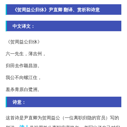
《贺周益公归休》尹直卿 翻译、赏析和诗意
中文译文：
《贺周益公归休》
六一先生，薄吉州，
归田去作颖昌游。
我公不向螺江住，
羞杀青原白鹭洲。
诗意：
这首诗是尹直卿为贺周益公（一位离职归隐的官员）写的