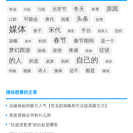
原因
冬天
元宵节
专业
习俗
冬季
中国
头条
可能会
唐代
因素
口腔
女性
媒体
宋代
平台
孩子
很多人
您的
寓意
春节
春节期间
攻略
是一个
时间
新年
梦幻西游
症状
疼痛
疫情
游戏
疾病
自己的
的人
的是
皮肤
肌肉
英语
诗人
都是
还不
身体
视频
药物
领域
猜你想看的文章
自媒体如何吸引人气【常见的策略和方法提高吸引力】
美发资格证书有什么用
“往迹浸复湮”的出处是哪里