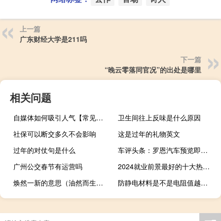
上一篇
广东财经大学是211吗
下一篇
“晚云零落同官况”的出处是哪里
相关问题
自媒体如何吸引人气【常见的策略和方法提高吸引力】
卫生间往上反味是什么原因
社保可以断交多久不会影响
这是过年的礼物英文
过年的对仗句是什么
车评头条：罗恩汽车预览即将推出的敞篷轻量化RXX跑车
广州公交春节有运营吗
2024就业前景最好的十大热门专业
焕然一新的意思（油然而生的意思）
防静电材料是不是电阻值越小越好（防静电材料）
深圳特产有哪些礼品糕点（深圳特产有哪些容易带）