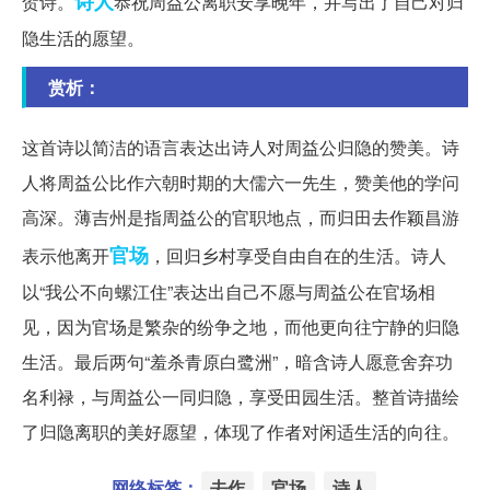
诗人
贺诗。
恭祝周益公离职安享晚年，并写出了自己对归
隐生活的愿望。
赏析：
这首诗以简洁的语言表达出诗人对周益公归隐的赞美。诗
人将周益公比作六朝时期的大儒六一先生，赞美他的学问
高深。薄吉州是指周益公的官职地点，而归田去作颖昌游
官场
表示他离开
，回归乡村享受自由自在的生活。诗人
以“我公不向螺江住”表达出自己不愿与周益公在官场相
见，因为官场是繁杂的纷争之地，而他更向往宁静的归隐
生活。最后两句“羞杀青原白鹭洲”，暗含诗人愿意舍弃功
名利禄，与周益公一同归隐，享受田园生活。整首诗描绘
了归隐离职的美好愿望，体现了作者对闲适生活的向往。
网络标签：
去作
官场
诗人