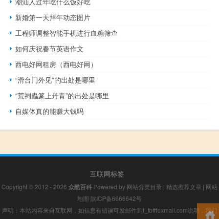
潮汕人过年吃什么饭好吃
新婚第一天拜年动态图片
工程师调整智能手机进行血糖筛查
如何庆祝春节英语作文
西电好网租房（西电好网）
“滑台门外见”的出处是哪里
“荒祠蟲篆上丹青”的出处是哪里
自媒体真的能赚大钱吗
互联网标签
Copyright © 2012 - 2026
众酷百科
Powered by
网站分类目录
|
精选推荐文章
|
网站
地图
陕ICP备6666642号
声明：本站内容来自互联网，如信息有错误可发邮件到f_fb#foxmail.com说明，我们