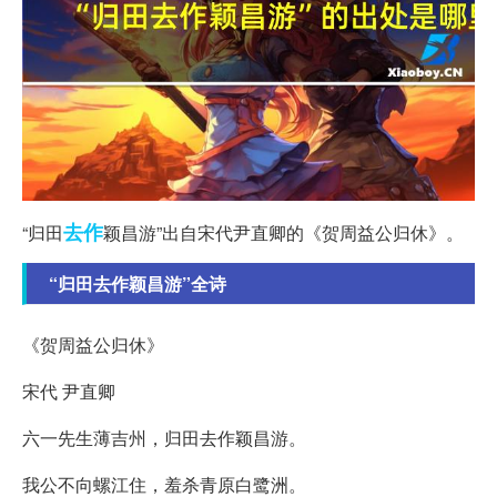
去作
“归田
颖昌游”出自宋代尹直卿的《贺周益公归休》。
“归田去作颖昌游”全诗
《贺周益公归休》
宋代 尹直卿
六一先生薄吉州，归田去作颖昌游。
我公不向螺江住，羞杀青原白鹭洲。