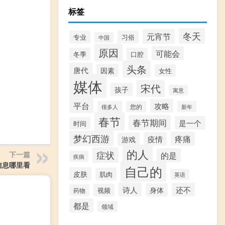
标签
冬天
元宵节
专业
习俗
中国
原因
可能会
冬季
口腔
头条
唐代
因素
女性
媒体
宋代
孩子
寓意
平台
攻略
很多人
您的
新年
春节
春节期间
是一个
时间
梦幻西游
疼痛
疫情
游戏
的人
症状
下一篇
的是
疾病
信息哪里看
自己的
皮肤
肌肉
英语
诗人
还不
身体
视频
药物
都是
领域