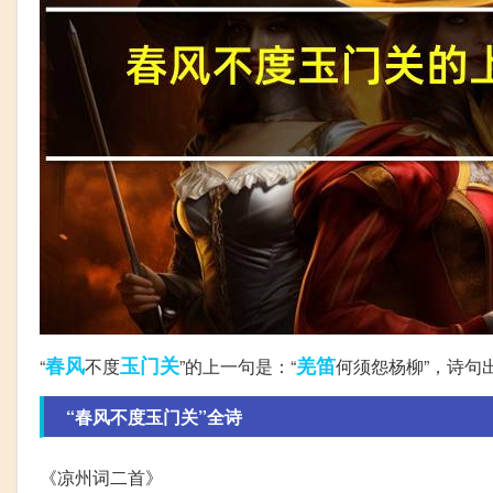
春风
玉门关
羌笛
“
不度
”的上一句是：“
何须怨杨柳”，诗句
“春风不度玉门关”全诗
《凉州词二首》