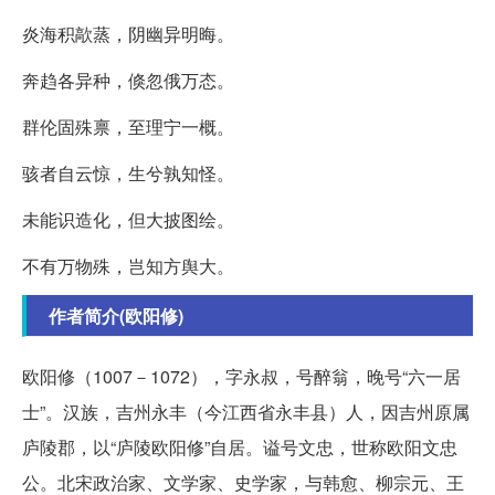
炎海积歊蒸，阴幽异明晦。
奔趋各异种，倏忽俄万态。
群伦固殊禀，至理宁一概。
骇者自云惊，生兮孰知怪。
未能识造化，但大披图绘。
不有万物殊，岂知方舆大。
作者简介(欧阳修)
欧阳修（1007－1072），字永叔，号醉翁，晚号“六一居
士”。汉族，吉州永丰（今江西省永丰县）人，因吉州原属
庐陵郡，以“庐陵欧阳修”自居。谥号文忠，世称欧阳文忠
公。北宋政治家、文学家、史学家，与韩愈、柳宗元、王