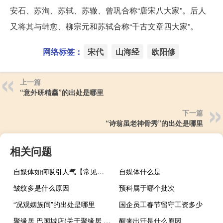
安石、苏洵、苏轼、苏辙、曾巩合称“唐宋八大家”。后人
又将其与韩愈、柳宗元和苏轼合称“千古文章四大家”。
网络标签：
宋代
山海经
欧阳修
上一篇
“意外研精麤”的出处是哪里
下一篇
“诗翁虽老神骨秀”的出处是哪里
相关问题
自媒体如何吸引人气【常见的策略和方法提高吸引力】
自媒体什么是
皱纹多是什么原因
预科属于哪个批次
“况观姻族间”的出处是哪里
国企员工春节留守工资多少
聚缘居 巴国城店(关于聚缘居 巴国城店简述)
醒来出汗是什么原因