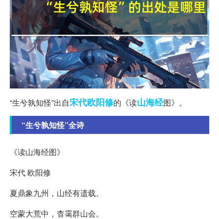
宋代
欧阳修
山海经
“生兮孰知怪”出自
的《读
图》。
“生兮孰知怪”全诗
《读山海经图》
宋代 欧阳修
夏鼎象九州，山经有遗载。
空蒙大荒中，杳霭群山会。