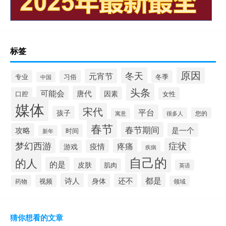
标签
原因
冬天
元宵节
专业
习俗
冬季
中国
头条
可能会
唐代
因素
口腔
女性
媒体
宋代
平台
孩子
很多人
您的
寓意
春节
春节期间
攻略
是一个
时间
新年
梦幻西游
症状
疼痛
疫情
游戏
疾病
自己的
的人
的是
皮肤
肌肉
英语
诗人
都是
还不
身体
视频
药物
领域
猜你想看的文章