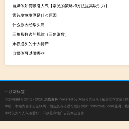
自媒体如何吸引人气【常见的策略和方法提高吸引力】
舌苔发黄发厚是什么原因
什么原因经常头痛
三角形数边的规律（三角形数）
永春必买的十大特产
自媒体可以做哪些
互联网标签
Copyright © 2012 - 2026
众酷百科
Powered by
网站分类目录
|
精选推荐文章
|
网
声明：本站内容来自互联网，如信息有错误可发邮件到f_fb#foxmail.com说明
本站仅为个人兴趣爱好，不接盈利性广告及商业合作