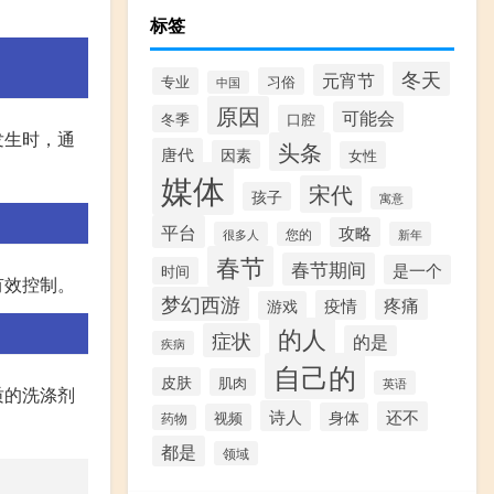
。
标签
冬天
元宵节
专业
习俗
中国
原因
可能会
冬季
口腔
发生时，通
头条
唐代
因素
女性
媒体
宋代
孩子
寓意
平台
攻略
很多人
您的
新年
春节
春节期间
是一个
时间
有效控制。
梦幻西游
疼痛
疫情
游戏
的人
症状
的是
疾病
自己的
皮肤
肌肉
英语
质的洗涤剂
诗人
还不
身体
视频
药物
都是
领域