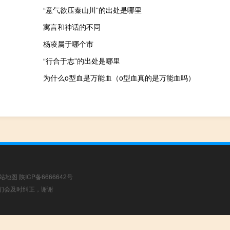
“意气欲压秦山川”的出处是哪里
寓言和神话的不同
杨凌属于哪个市
“行合于志”的出处是哪里
为什么o型血是万能血（o型血真的是万能血吗）
站地图
陕ICP备6666642号
，我们会及时纠正，谢谢