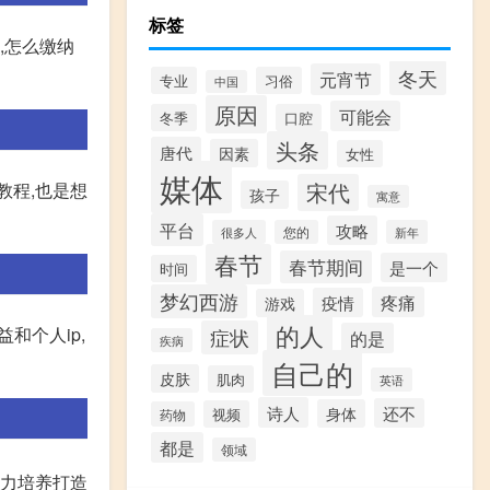
标签
,怎么缴纳
冬天
元宵节
专业
习俗
中国
原因
可能会
冬季
口腔
头条
唐代
因素
女性
媒体
宋代
教程,也是想
孩子
寓意
平台
攻略
很多人
您的
新年
春节
春节期间
是一个
时间
梦幻西游
疼痛
疫情
游戏
的人
和个人ip,
症状
的是
疾病
自己的
皮肤
肌肉
英语
诗人
还不
身体
视频
药物
都是
领域
着力培养打造