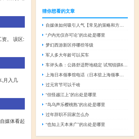
猜你想看的文章
自媒体如何吸引人气【常见的策略和方法提高吸引力】
“户内光仪亦可论”的出处是哪里
资。 误区:
梦幻西游新区停哪些等级
军人多大年龄可以买车
车评头条：公路舒适野地稳定 试驾锐骐6柴油四驱自动挡
上海日本领事馆电话（日本驻上海领事馆官网）
,月入几
过元宵节可以干啥
“但怪越江上”的出处是哪里
“鸟乌声乐樱桃熟”的出处是哪里
过年辞职不回家怎么办
 自媒体看起
“也知上天本来广”的出处是哪里