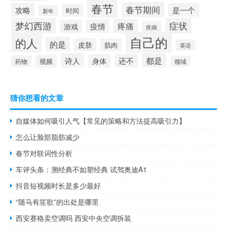
春节
春节期间
攻略
是一个
时间
新年
梦幻西游
症状
疼痛
疫情
游戏
疾病
自己的
的人
的是
皮肤
肌肉
英语
诗人
都是
还不
身体
视频
药物
领域
猜你想看的文章
自媒体如何吸引人气【常见的策略和方法提高吸引力】
怎么让脸部脂肪减少
春节对联词性分析
车评头条：溯经典不如塑经典 试驾奥迪A1
抖音短视频时长是多少最好
“随马有笙歌”的出处是哪里
西安赛格卖空调吗 西安中央空调拆装