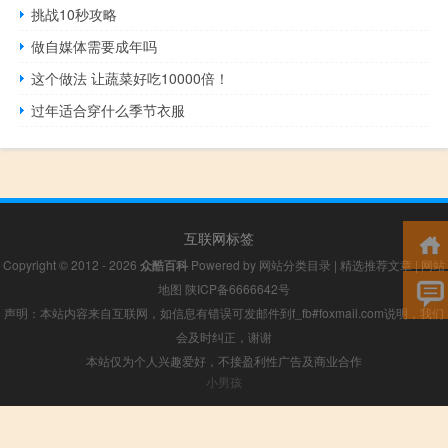
挑战10秒攻略
做自媒体需要成年吗
这个做法 让蔬菜好吃10000倍！
过年适合穿什么季节衣服
互联网标签
Copyright © 2012 - 2026
众酷百科
Powered by
网站分类目录
|
精选推荐文章
|
网站
地图
陕ICP备6666642号
声明：本站内容来自互联网，如信息有错误可发邮件到f_fb#foxmail.com说明，我们
会及时纠正，谢谢
本站仅为个人兴趣爱好，不接盈利性广告及商业合作
小男孩