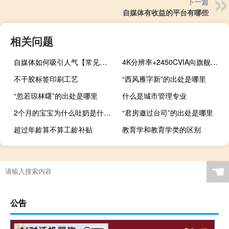
下一篇
自媒体有收益的平台有哪些
相关问题
自媒体如何吸引人气【常见的策略和方法提高吸引力】
4K分辨率+2450CVIA向旗舰看齐 7K价位内最能打的客厅激光投影仪！当贝X5 Pro评测
不干胶标签印刷工艺
“西风雁字新”的出处是哪里
“忽若琼林曙”的出处是哪里
什么是城市管理专业
2个月的宝宝为什么吐奶是什么原因
“君房邀过台司”的出处是哪里
超过年龄算不算工龄补贴
教育学和教育学类的区别
剑法和剑术的区别
☚
公告