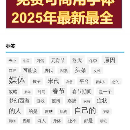
标签
原因
冬天
元宵节
专业
习俗
冬季
中国
头条
可能会
唐代
因素
口腔
女性
媒体
宋代
平台
孩子
很多人
您的
寓意
春节
春节期间
攻略
是一个
时间
新年
梦幻西游
症状
疼痛
疫情
游戏
疾病
自己的
的人
的是
皮肤
肌肉
英语
诗人
都是
还不
身体
视频
药物
领域