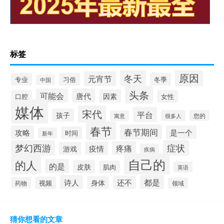
标签
原因
冬天
元宵节
专业
习俗
冬季
中国
头条
可能会
唐代
因素
口腔
女性
媒体
宋代
平台
孩子
很多人
您的
寓意
春节
春节期间
攻略
是一个
时间
新年
梦幻西游
症状
疼痛
疫情
游戏
疾病
自己的
的人
的是
皮肤
肌肉
英语
诗人
都是
还不
身体
视频
药物
领域
猜你想看的文章